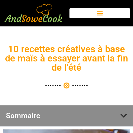
10 recettes créatives à base
de maïs à essayer avant la fin
de l’été
Sommaire