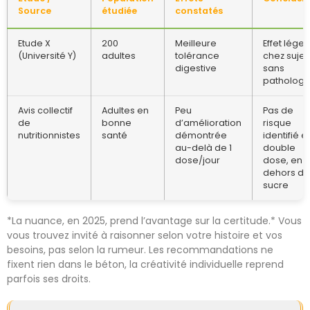
Source
étudiée
constatés
Etude X
200
Meilleure
Effet léger
(Université Y)
adultes
tolérance
chez sujet
digestive
sans
pathologi
Avis collectif
Adultes en
Peu
Pas de
de
bonne
d’amélioration
risque
nutritionnistes
santé
démontrée
identifié e
au-delà de 1
double
dose/jour
dose, en
dehors du
sucre
*La nuance, en 2025, prend l’avantage sur la certitude.* Vous
vous trouvez invité à raisonner selon votre histoire et vos
besoins, pas selon la rumeur. Les recommandations ne
fixent rien dans le béton, la créativité individuelle reprend
parfois ses droits.