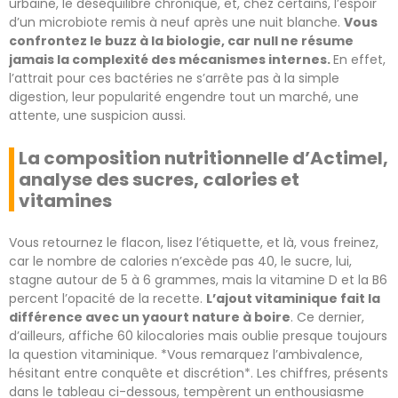
urbaine, le déséquilibre chronique, et, chez certains, l’espoir
d’un microbiote remis à neuf après une nuit blanche.
Vous
confrontez le buzz à la biologie, car null ne résume
jamais la complexité des mécanismes internes.
En effet,
l’attrait pour ces bactéries ne s’arrête pas à la simple
digestion, leur popularité engendre tout un marché, une
attente, une suspicion aussi.
La composition nutritionnelle d’Actimel,
analyse des sucres, calories et
vitamines
Vous retournez le flacon, lisez l’étiquette, et là, vous freinez,
car le nombre de calories n’excède pas 40, le sucre, lui,
stagne autour de 5 à 6 grammes, mais la vitamine D et la B6
percent l’opacité de la recette.
L’ajout vitaminique fait la
différence avec un yaourt nature à boire
. Ce dernier,
d’ailleurs, affiche 60 kilocalories mais oublie presque toujours
la question vitaminique. *Vous remarquez l’ambivalence,
hésitant entre conquête et discrétion*. Les chiffres, présents
dans le tableau ci-dessous, tempèrent un enthousiasme