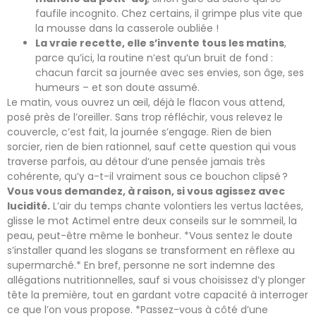
faufile incognito. Chez certains, il grimpe plus vite que
la mousse dans la casserole oubliée !
La vraie recette, elle s’invente tous les matins
,
parce qu’ici, la routine n’est qu’un bruit de fond :
chacun farcit sa journée avec ses envies, son âge, ses
humeurs – et son doute assumé.
Le matin, vous ouvrez un œil, déjà le flacon vous attend,
posé près de l’oreiller. Sans trop réfléchir, vous relevez le
couvercle, c’est fait, la journée s’engage. Rien de bien
sorcier, rien de bien rationnel, sauf cette question qui vous
traverse parfois, au détour d’une pensée jamais très
cohérente, qu’y a-t-il vraiment sous ce bouchon clipsé ?
Vous vous demandez, à raison, si vous agissez avec
lucidité.
L’air du temps chante volontiers les vertus lactées,
glisse le mot Actimel entre deux conseils sur le sommeil, la
peau, peut-être même le bonheur. *Vous sentez le doute
s’installer quand les slogans se transforment en réflexe au
supermarché.* En bref, personne ne sort indemne des
allégations nutritionnelles, sauf si vous choisissez d’y plonger
tête la première, tout en gardant votre capacité à interroger
ce que l’on vous propose. *Passez-vous à côté d’une