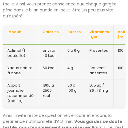
facile. Ainsi, vous prenez conscience que chaque gorgée
pèse dans le bilan quotidien, peut-être un peu plus vite
qu’espéré.
Produit
Calories
Sucres
Vitamines
Volu
D/B6
(ml)
Actimel (1
environ
5 à 6 g
Présentes
100
bouteille)
40 kcal
Yaourt nature
60 kcal
4 g
Souvent
100
à boire
absentes
Apport
1800 à
50 à
D, 5 μg /
journalier
2500
100 g
B6 , 1,3 mg
recommandé
kcal
(adulte)
Ainsi, l’invite reste de questionner, encore et encore, la
pertinence nutritionnelle d’Actimel.
Vous gardez ce doute
fertile, pas d’engouement sans réserve
. Parfois, ce n’est