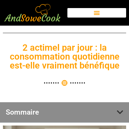
2 actimel par jour : la
consommation quotidienne
est-elle vraiment bénéfique
Sommaire