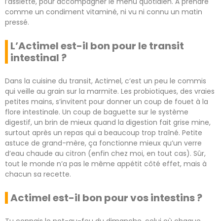
l’assiette, pour accompagner le menu quotidien. À prendre
comme un condiment vitaminé, ni vu ni connu un matin
pressé.
L’Actimel est-il bon pour le transit
intestinal ?
Dans la cuisine du transit, Actimel, c’est un peu le commis
qui veille au grain sur la marmite. Les probiotiques, des vraies
petites mains, s’invitent pour donner un coup de fouet à la
flore intestinale. Un coup de baguette sur le système
digestif, un brin de mieux quand la digestion fait grise mine,
surtout après un repas qui a beaucoup trop traîné. Petite
astuce de grand-mère, ça fonctionne mieux qu’un verre
d’eau chaude au citron (enfin chez moi, en tout cas). Sûr,
tout le monde n’a pas le même appétit côté effet, mais à
chacun sa recette.
Actimel est-il bon pour vos intestins ?
Tu connais le pot-au-feu du dimanche, celui où chaque