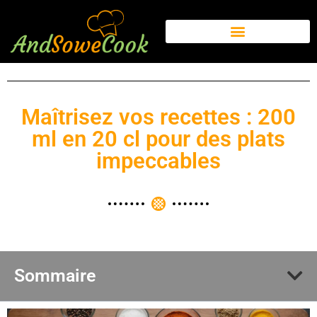
Maîtrisez vos recettes : 200
ml en 20 cl pour des plats
impeccables
Sommaire