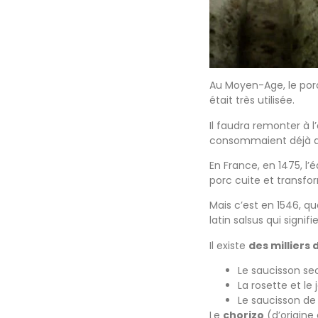
Au Moyen-Age, le porc 
était très utilisée.
Il faudra remonter à 
consommaient déjà av
En France, en 1475, l’
porc cuite et transfo
Mais c’est en 1546, q
latin salsus qui signifie
Il existe
des milliers
Le saucisson se
La rosette et le 
Le saucisson de
Le
chorizo
(d’origine