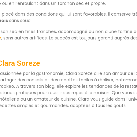
re ou en l’enroulant dans un torchon sec et propre.
t placé dans des conditions qui lui sont favorables, il conserve 
mois
sans souci.
son sec en fines tranches, accompagné ou non d’une tartine de
e
, sans autres artifices. Le succès est toujours garanti auprès de
Clara Soreze
assionnée par la gastronomie, Clara Soreze allie son amour de la 
artager des conseils et des recettes faciles à réaliser, notamm
ookeo. À travers son blog, elle explore les tendances de la rest
stuces pratiques pour réussir ses repas à la maison. Que vous s
'hôtellerie ou un amateur de cuisine, Clara vous guide dans l'uni
ecettes simples et gourmandes, adaptées à tous les goûts.