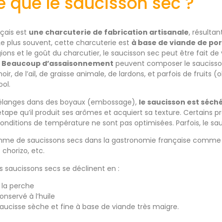
e que le saucisson sec ?
çais est
une charcuterie de fabrication artisanale
, résulta
 Le plus souvent, cette charcuterie est
à base de viande de po
gions et le goût du charcutier, le saucisson sec peut être fait d
.
Beaucoup d’assaisonnement
peuvent composer le saucisson 
oir, de l’ail, de graisse animale, de lardons, et parfois de fruits (o
ol.
mélanges dans des boyaux (embossage),
le saucisson est séch
tape qu’il produit ses arômes et acquiert sa texture. Certains p
conditions de température ne sont pas optimisées. Parfois, le sa
gamme de saucissons secs dans la gastronomie française comme l
e chorizo, etc.
les saucissons secs se déclinent en :
 la perche
nservé à l’huile
saucisse sèche et fine à base de viande très maigre.