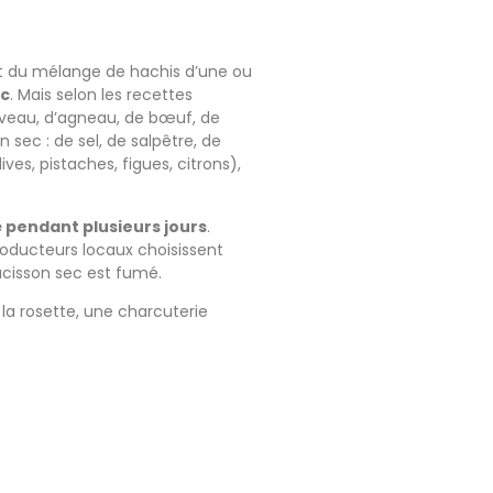
nt du mélange de hachis d’une ou
rc
. Mais selon les recettes
e veau, d’agneau, de bœuf, de
sec : de sel, de salpêtre, de
lives, pistaches, figues, citrons),
é pendant plusieurs jours
.
roducteurs locaux choisissent
ucisson sec est fumé.
a rosette, une charcuterie