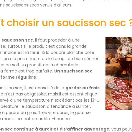
s saucissons secs venus d’ailleurs.
choisir un saucisson sec 
 saucisson sec
, il faut procéder à une
se, surtout si le produit est dans la grande
r indice est la fleur. Si la poudre blanche colle
cisson n’a pas encore eu le temps de bien sécher.
ue ce soit un produit de la charcuterie
i la forme est trop parfaite.
Un saucisson sec
 forme régulière.
isson sec, il est conseillé de le
garder au frais
e n’est pas obligatoire, mais il est essentiel que
servé à une température n’excédant pas les 13°C.
érature, le saucisson a tendance à suinter,
à perdre du gras. Très vite après, le goût se
le rancissement en arrière-bouche.
on sec continue à durcir et à s’affiner davantage
, vous pouv