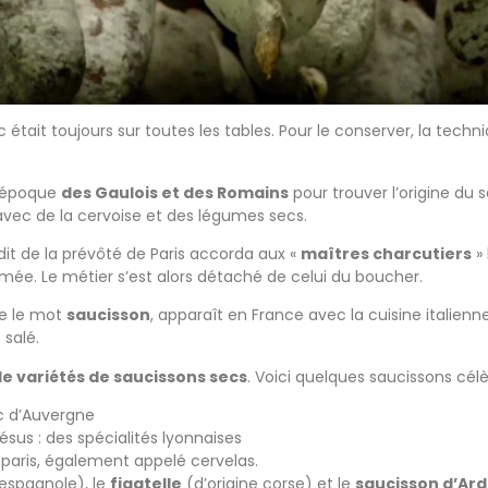
était toujours sur toutes les tables. Pour le conserver, la tech
l’époque
des Gaulois et des Romains
pour trouver l’origine du 
ec de la cervoise et des légumes secs.
édit de la prévôté de Paris accorda aux «
maîtres charcutiers
» 
rmée. Le métier s’est alors détaché de celui du boucher.
ue le mot
saucisson
, apparaît en France avec la cuisine italienn
 salé.
 de variétés de saucissons secs
. Voici quelques saucissons célè
c d’Auvergne
jésus : des spécialités lyonnaises
 paris, également appelé cervelas.
 espagnole), le
figatelle
(d’origine corse) et le
saucisson d’Ar