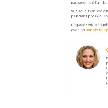
suspendant à l’air lib
Si le saucisson sec es
pendant près de 3 
Dégustez votre saucis
avec un
bon vin roug
P
p
C
a
l
r