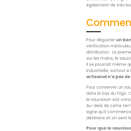
également de très bon
Comment 
Pour déguster
un bon
vérification méticuleu
distribution. Le premie
sur les mains, le sau
Il se pourrait même q
industrielle, surtout s
artisanal n’a pas de
Pour conserver un sauc
dans le bas du frigo. C
le saucisson soit con
Au-delà de cette temp
signe qu’il commence 
détériore et on sent 
Pour que le sauciss