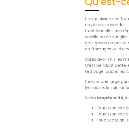
Qu’est-c
Un saucisson sec fran
de plusieurs viandes.
traditionnelles des ré
volaille ou de sanglier
gros grains de poivre n
de fromages ou d’alco
Après avoir mis les 
C’est pendant cette é
l’étuvage, quand les 
Il existe une large 
lyonnaise, le salami, l
Selon
la spécialité
, 
Saucisson sec à
Saucisson sec co
Fouet catalan, 