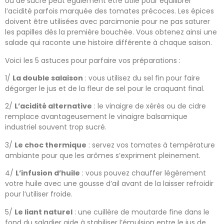
ou de sucre peut également être utile pour équilibrer
l’acidité parfois marquée des tomates précoces. Les épices
doivent être utilisées avec parcimonie pour ne pas saturer
les papilles dès la première bouchée. Vous obtenez ainsi une
salade qui raconte une histoire différente à chaque saison.
Voici les 5 astuces pour parfaire vos préparations :
1/
La double salaison
: vous utilisez du sel fin pour faire
dégorger le jus et de la fleur de sel pour le craquant final.
2/
L’acidité alternative
: le vinaigre de xérès ou de cidre
remplace avantageusement le vinaigre balsamique
industriel souvent trop sucré.
3/
Le choc thermique
: servez vos tomates à température
ambiante pour que les arômes s’expriment pleinement.
4/
L’infusion d’huile
: vous pouvez chauffer légèrement
votre huile avec une gousse d’ail avant de la laisser refroidir
pour l’utiliser froide.
5/
Le liant naturel
: une cuillère de moutarde fine dans le
fond du saladier aide à stabiliser l’émulsion entre le jus de