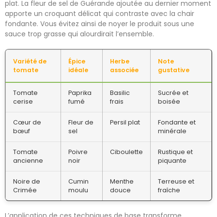
plat. La fleur de sel de Guérande ajoutée au dernier moment
apporte un croquant délicat qui contraste avec la chair
fondante. Vous évitez ainsi de noyer le produit sous une
sauce trop grasse qui alourdirait l’ensemble.
Variété de
Épice
Herbe
Note
tomate
idéale
associée
gustative
Tomate
Paprika
Basilic
Sucrée et
cerise
fumé
frais
boisée
Cœur de
Fleur de
Persil plat
Fondante et
bœuf
sel
minérale
Tomate
Poivre
Ciboulette
Rustique et
ancienne
noir
piquante
Noire de
Cumin
Menthe
Terreuse et
Crimée
moulu
douce
fraîche
L’application de ces techniques de base transforme