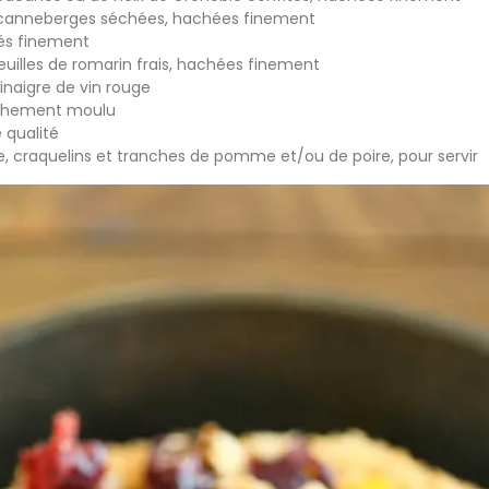
de canneberges séchées, hachées finement
hés finement
feuilles de romarin frais, hachées finement
vinaigre de vin rouge
aîchement moulu
 qualité
, craquelins et tranches de pomme et/ou de poire, pour servir