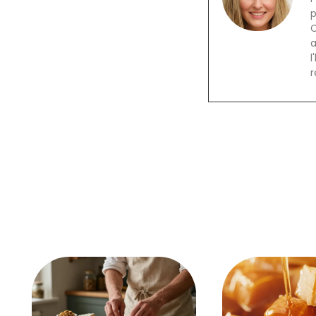
p
C
a
l
r