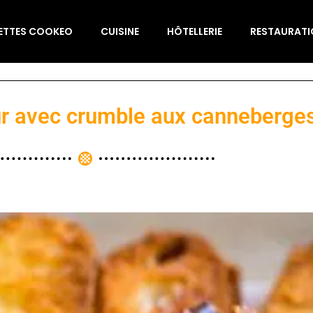
ETTES COOKEO
CUISINE
HÔTELLERIE
RESTAURAT
our avec crumble aux canneberge