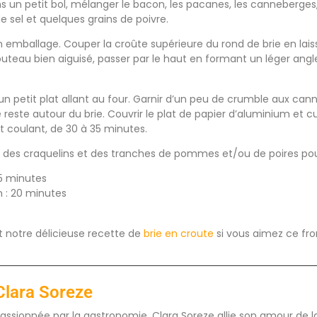
un petit bol, mélanger le bacon, les pacanes, les canneberges, l
e sel et quelques grains de poivre.
son emballage. Couper la croûte supérieure du rond de brie en la
couteau bien aiguisé, passer par le haut en formant un léger ang
s un petit plat allant au four. Garnir d’un peu de crumble aux c
reste autour du brie. Couvrir le plat de papier d’aluminium et cu
 coulant, de 30 à 35 minutes.
n, des craquelins et des tranches de pommes et/ou de poires po
5 minutes
 : 20 minutes
notre délicieuse recette de
brie en croute
si vous aimez ce f
Clara Soreze
assionnée par la gastronomie, Clara Soreze allie son amour de la 