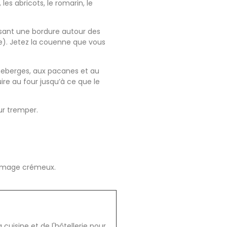
es abricots, le romarin, le
issant une bordure autour des
le). Jetez la couenne que vous
anneberges, aux pacanes et au
ire au four jusqu’à ce que le
ur tremper.
romage crémeux.
cuisine et de l'hôtellerie pour