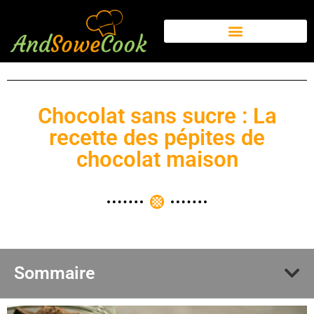
Chocolat sans sucre : La
recette des pépites de
chocolat maison
Sommaire