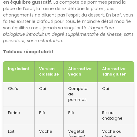
en équilibre gustatif.
La compote de pommes prend la
place de l’œuf, la farine de riz détrône le gluten, ces
changements ne diluent pas l’esprit du dessert. En bref, vous
faites exister le clafouti pour tous, le moindre détail modifie
son équilibre mais jamais sa singularité.
L’agriculture
biologique introduit un degré supplémentaire de finesse, sans
pesanteur, sans ostentation.
Tableau récapitulatif
Ingrédient
Version
Alternative
Alternative
classique
vegan
sans gluten
Œufs
Oui
Compote
Oui
de
pommes
Farine
Blé
Blé
Riz ou
châtaigne
Lait
Vache
Végétal
Vache ou
(avoine)
végétal