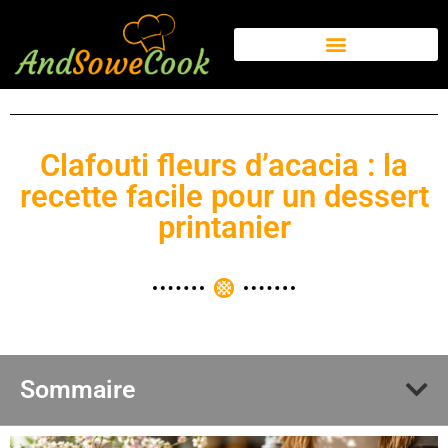
Clafouti fleurs d’acacia : la
recette facile pour un dessert
printanier
Sommaire