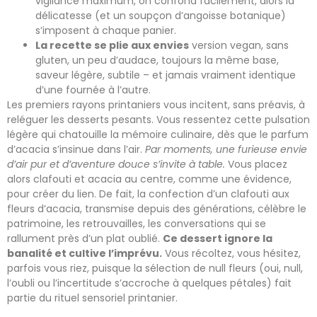
vigilance maximum, on confond facilement, alors la
délicatesse (et un soupçon d’angoisse botanique)
s’imposent à chaque panier.
La recette se plie aux envies
version vegan, sans
gluten, un peu d’audace, toujours la même base,
saveur légère, subtile – et jamais vraiment identique
d’une fournée à l’autre.
Les premiers rayons printaniers vous incitent, sans préavis, à
reléguer les desserts pesants. Vous ressentez cette pulsation
légère qui chatouille la mémoire culinaire, dès que le parfum
d’acacia s’insinue dans l’air.
Par moments, une furieuse envie
d’air pur et d’aventure douce s’invite à table.
Vous placez
alors clafouti et acacia au centre, comme une évidence,
pour créer du lien. De fait, la confection d’un clafouti aux
fleurs d’acacia, transmise depuis des générations, célèbre le
patrimoine, les retrouvailles, les conversations qui se
rallument près d’un plat oublié.
Ce dessert ignore la
banalité et cultive l’imprévu.
Vous récoltez, vous hésitez,
parfois vous riez, puisque la sélection de null fleurs (oui, null,
l’oubli ou l’incertitude s’accroche à quelques pétales) fait
partie du rituel sensoriel printanier.