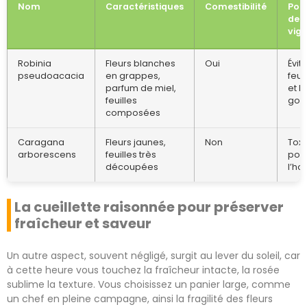
Nom
Caractéristiques
Comestibilité
Poin
de
vigi
Robinia
Fleurs blanches
Oui
Évite
pseudoacacia
en grappes,
feui
parfum de miel,
et l
feuilles
gou
composées
Caragana
Fleurs jaunes,
Non
Tox
arborescens
feuilles très
pou
découpées
l’h
La cueillette raisonnée pour préserver
fraîcheur et saveur
Un autre aspect, souvent négligé, surgit au lever du soleil, car
à cette heure vous touchez la fraîcheur intacte, la rosée
sublime la texture. Vous choisissez un panier large, comme
un chef en pleine campagne, ainsi la fragilité des fleurs