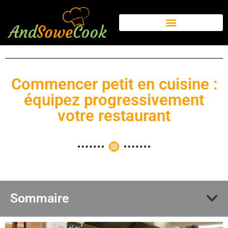
Commencer petit en cuisine :
équipez progressivement
votre restaurant
Sommaire