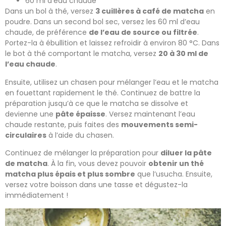
60 ml d’eau chaude
Dans un bol à thé, versez
3 cuillères à café de matcha
en
poudre. Dans un second bol sec, versez les 60 ml d’eau
chaude, de préférence
de l’eau de source ou filtrée
.
Portez-la à ébullition et laissez refroidir à environ 80 °C. Dans
le bot à thé comportant le matcha, versez
20 à 30 ml de
l’eau chaude
.
Ensuite, utilisez un chasen pour mélanger l’eau et le matcha
en fouettant rapidement le thé. Continuez de battre la
préparation jusqu’à ce que le matcha se dissolve et
devienne une
pâte épaisse
. Versez maintenant l’eau
chaude restante, puis faites des
mouvements semi-
circulaires
à l’aide du chasen.
Continuez de mélanger la préparation pour
diluer la pâte
de matcha
. À la fin, vous devez pouvoir
obtenir un thé
matcha plus épais et plus sombre
que l’usucha. Ensuite,
versez votre boisson dans une tasse et dégustez-la
immédiatement !