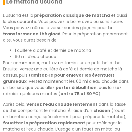
Le matcha usucha
L’usucha est la
préparation classique de matcha
et aussi
la plus courante. Vous pouvez le boire avec ou sans sucre.
Vous pouvez même le verser sur des glaçons pour
le
transformer en thé glacé
. Pour la préparation proprement
dite, vous aurez besoin de :
1 cuillère à café et demie de matcha
60 ml d’eau chaude
Pour commencer, mettez un tamis sur un petit bol à thé.
Ensuite, versez une cuillère à café et demie de matcha là-
dessus, puis
tamisez-le pour enlever les éventuels
grumeaux
. Versez maintenant les 60 ml d’eau chaude dans
un bol sec que vous allez
porter à ébullition
, puis laissez
refroidir quelques minutes (
entre 75 et 80 °C
).
Après cela,
versez l’eau chaude lentement
dans la tasse
de thé comportant le matcha. À l’aide d’un
chasen
(fouet
en bambou conçu spécialement pour préparer le matcha),
fouettez la préparation rapidement
pour mélanger le
matcha et l’eau chaude. L’usage d’un fouet en métal ou