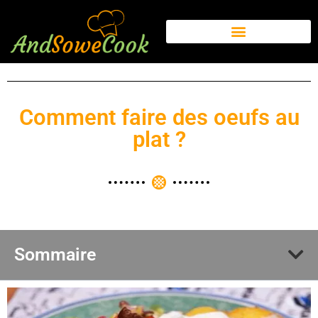
Comment faire des oeufs au
plat ?
Sommaire