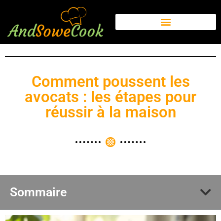
Comment poussent les
avocats : les étapes pour
réussir à la maison
Sommaire