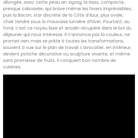
allongée, avec cette peau en zigzag, la Hass, compacte,
presque cabossée, qui brave même les hivers imprévisibles,
puis la Bacon, star discrète de la Côte d’Azur, plus ovale,
chair tendre sous la mauvaise lumière d’hiver. Pourtant, au
fond, c’est ce noyau lisse et anodin récupéré dans le bol du
déjeuner qui nous intéresse. Il n’annonce pas la couleur, ne
promet rien, mais se prête à toutes les transformations,
souvent à vue sur le plan de travail. L’avocatier, en intérieur,
devient potiche décorative ou sculpture vivante, et même
sans promesse de fruits, il conquiert bon nombre de
cuisines.