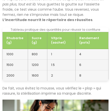
pas plus, tout est là
. Vous guettez la goutte sur l’assiette
froide, ce test vieux comme l’aube. Vous reversez, vous
fermez, rien ne s’improvise mais tout se risque.
L’incertitude nourrit le répertoire des réussites
.
Tableau pratique des quantités pour réussir la confiture
Rhubarbe
Sucre
Vitpris
Rendement
(g)
(g)
(sachet)
(pots)
1000
800
1
4
1500
1200
1.5
6
2000
1600
2
8
De fait, vous évitez la mousse, vous vérifiez le « plop » qui
rassure, la stérilisation imprime sa marque discrète.