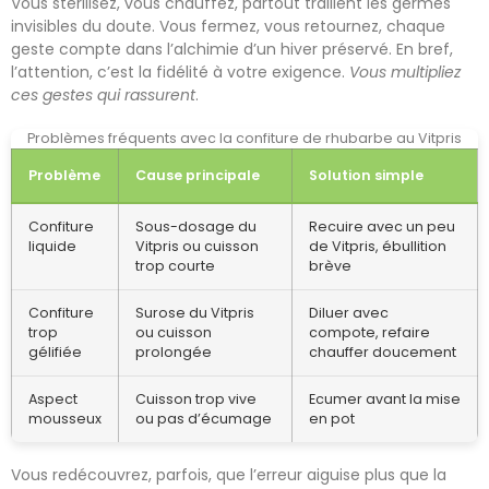
Vous stérilisez, vous chauffez, partout traillent les germes
invisibles du doute. Vous fermez, vous retournez, chaque
geste compte dans l’alchimie d’un hiver préservé. En bref,
l’attention, c’est la fidélité à votre exigence.
Vous multipliez
ces gestes qui rassurent
.
Problèmes fréquents avec la confiture de rhubarbe au Vitpris
Problème
Cause principale
Solution simple
Confiture
Sous-dosage du
Recuire avec un peu
liquide
Vitpris ou cuisson
de Vitpris, ébullition
trop courte
brève
Confiture
Surose du Vitpris
Diluer avec
trop
ou cuisson
compote, refaire
gélifiée
prolongée
chauffer doucement
Aspect
Cuisson trop vive
Ecumer avant la mise
mousseux
ou pas d’écumage
en pot
Vous redécouvrez, parfois, que l’erreur aiguise plus que la