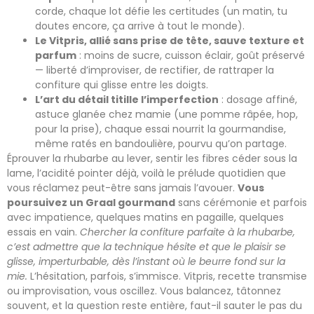
corde, chaque lot défie les certitudes (un matin, tu
doutes encore, ça arrive à tout le monde).
Le Vitpris, allié sans prise de tête, sauve texture et
parfum
: moins de sucre, cuisson éclair, goût préservé
— liberté d’improviser, de rectifier, de rattraper la
confiture qui glisse entre les doigts.
L’art du détail titille l’imperfection
: dosage affiné,
astuce glanée chez mamie (une pomme râpée, hop,
pour la prise), chaque essai nourrit la gourmandise,
même ratés en bandoulière, pourvu qu’on partage.
Éprouver la rhubarbe au lever, sentir les fibres céder sous la
lame, l’acidité pointer déjà, voilà le prélude quotidien que
vous réclamez peut-être sans jamais l’avouer.
Vous
poursuivez un Graal gourmand
sans cérémonie et parfois
avec impatience, quelques matins en pagaille, quelques
essais en vain.
Chercher la confiture parfaite à la rhubarbe,
c’est admettre que la technique hésite et que le plaisir se
glisse, imperturbable, dès l’instant où le beurre fond sur la
mie.
L’hésitation, parfois, s’immisce. Vitpris, recette transmise
ou improvisation, vous oscillez. Vous balancez, tâtonnez
souvent, et la question reste entière, faut-il sauter le pas du