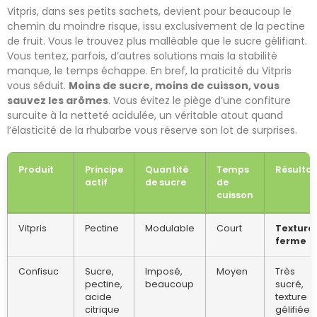
Vitpris, dans ses petits sachets, devient pour beaucoup le
chemin du moindre risque, issu exclusivement de la pectine
de fruit. Vous le trouvez plus malléable que le sucre gélifiant.
Vous tentez, parfois, d’autres solutions mais la stabilité
manque, le temps échappe. En bref, la praticité du Vitpris
vous séduit.
Moins de sucre, moins de cuisson, vous
sauvez les arômes
. Vous évitez le piège d’une confiture
surcuite à la netteté acidulée, un véritable atout quand
l’élasticité de la rhubarbe vous réserve son lot de surprises.
Produit
Principe
Quantité
Temps
Résultat
actif
de sucre
de
cuisson
Vitpris
Pectine
Modulable
Court
Texture
ferme
Confisuc
Sucre,
Imposé,
Moyen
Très
pectine,
beaucoup
sucré,
acide
texture
citrique
gélifiée