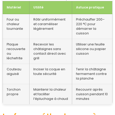
Matériel
Utilité
Astuce pratique
Four ou
Rôtir uniformément
Préchauffer 200–
chaleur
et caraméliser
220 °C pour
tournante
légèrement
démarrer la
cuisson
Plaque
Recevoir les
Utiliser une feuille
recouverte
châtaignes sans
silicone ou papier
ou
contact direct avec
cuisson
lèchefrite
grill
Couteau
Inciser la coque en
Tenir la châtaigne
aiguisé
toute sécurité
fermement contre
la planche
Torchon
Maintenir la chaleur
Recouvrir après
propre
et faciliter
cuisson pendant 10
l’épluchage à chaud
minutes