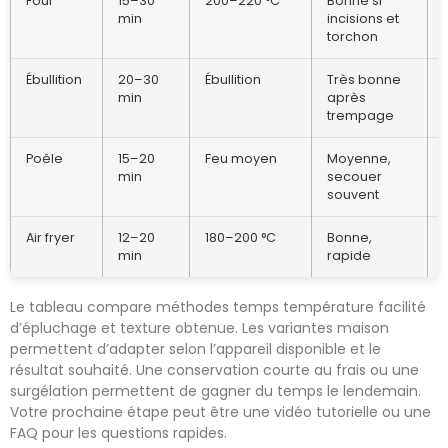
Four
15–30
200–220 °C
Bonne si
min
incisions et
torchon
Ébullition
20–30
Ébullition
Très bonne
min
après
trempage
Poêle
15–20
Feu moyen
Moyenne,
min
secouer
souvent
Air fryer
12–20
180–200 °C
Bonne,
min
rapide
Le tableau compare méthodes temps température facilité
d’épluchage et texture obtenue. Les variantes maison
permettent d’adapter selon l’appareil disponible et le
résultat souhaité. Une conservation courte au frais ou une
surgélation permettent de gagner du temps le lendemain.
Votre prochaine étape peut être une vidéo tutorielle ou une
FAQ pour les questions rapides.