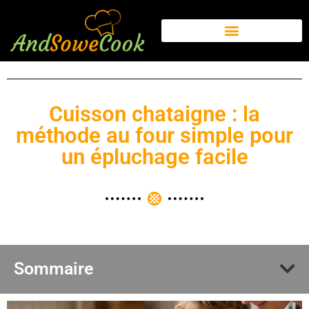
Cuisson chataigne : la
méthode au four simple pour
un épluchage facile
Sommaire