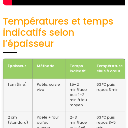
Températures et temps
indicatifs selon
l’épaisseur
Épaisseur
Méthode
Temps
Température
indicatif
cible à cœur
1 cm (fine)
Poêle, saisie
1,5–2
63 °C puis
vive
min/face
repos 3 min
puis 1–2
min à feu
moyen
2 cm
Poêle + four
2–3
63 °C puis
(standard)
ou feu
min/face
repos 3–5
moyen
puis 4–6
min