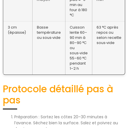
min au
four à 180
°C
3 cm
Basse
Cuisson
63 °C après
(épaisse)
température
lente 60–
repos ou
ou sous‑vide
90 min à
selon recette
80–90 °C
sous‑vide
ou
sous‑vide
55–60 °C
pendant
1–2 h
Protocole détaillé pas à
pas
Préparation : Sortez les côtes 20–30 minutes à
l’avance. Séchez bien la surface. Salez et poivrez au