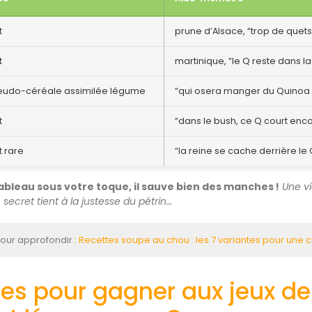
t
prune d’Alsace, “trop de quets
t
martinique, “le Q reste dans l
eudo-céréale assimilée légume
“qui osera manger du Quinoa 
t
“dans le bush, ce Q court enc
it rare
“la reine se cache derrière le 
tableau sous votre toque, il sauve bien des manches !
Une v
 secret tient à la justesse du pétrin…
our approfondir :
Recettes soupe au chou : les 7 variantes pour une cu
es pour gagner aux jeux de 