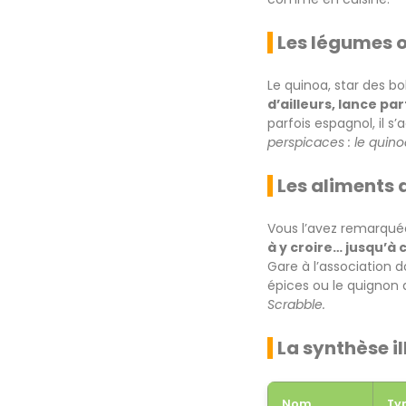
Les légumes o
Le quinoa, star des bo
d’ailleurs, lance pa
parfois espagnol, il s
perspicaces : le quino
Les aliments
Vous l’avez remarquée
à y croire… jusqu’à 
Gare à l’association d
épices ou le quignon
Scrabble.
La synthèse il
Nom
Ty