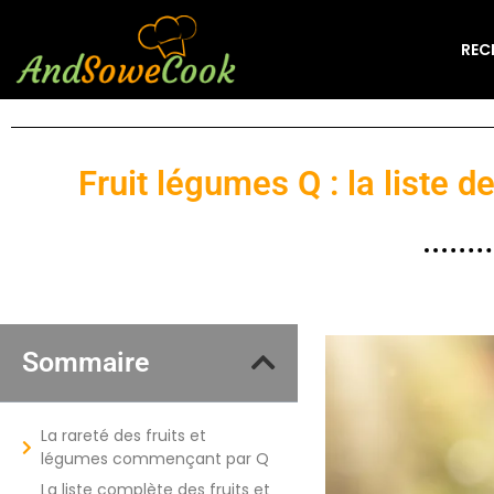
REC
Fruit légumes Q : la liste 
Sommaire
La rareté des fruits et
légumes commençant par Q
La liste complète des fruits et