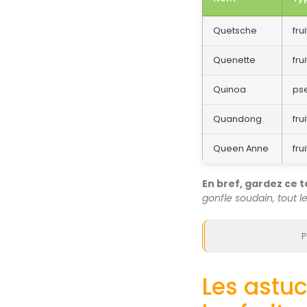
Quetsche
frui
Quenette
frui
Quinoa
ps
Quandong
frui
Queen Anne
fru
En bref, gardez ce 
gonfle soudain, tout le
P
Les astuc