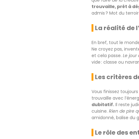
que faire de la créati
trouvaille, prêt à 
admis ? Mot du terroir
La réalité de 
En bref, tout le monde 
Ne croyez pas, invent
et cela passe.
Le jour
vide : classe ou navran
Les critères d
Vous finissez toujours
trouvaille avec l’én
dubitatif.
Il reste ju
cuisine.
Rien de pire 
amidonné, balise du 
Le rôle des e