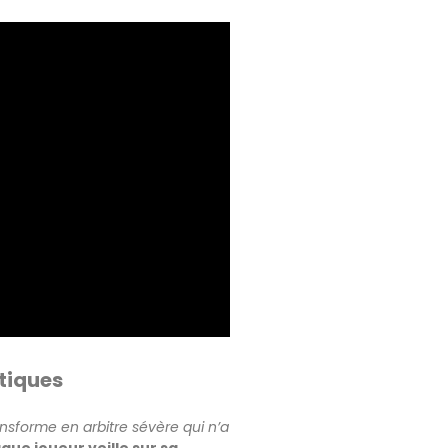
étiques
ansforme en arbitre sévère qui n’a