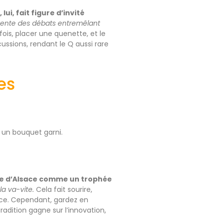
 lui, fait figure d’invité
vente des débats entremêlant
fois, placer une quenette, et le
cussions, rendant le Q aussi rare
es
ns un bouquet garni.
he d’Alsace comme un trophée
la va-vite.
Cela fait sourire,
rance. Cependant, gardez en
adition gagne sur l’innovation,