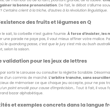
vité, de l’humour ou de la faim, pourtant grande, de la tablée.
Cha
dégainer la bonne prononciation
. De fait, le débat s’allume sou
 ?
Certains crient à la triche, d’autres à la révolution linguistique.
l’existence des fruits et légumes en Q
le sait, la corbeille n’est guère fournie.
À force d’insister, le
er une parade ne paye pas, il vaut mieux affiner votre malice. Pa
 où le quandong passe, c’est que le jury s’est mis au bush australi
t, selon la saison.
e validation pour les jeux de lettres
 par sortir le Larousse ou consulter la réglette Scrabble. Désorm
ergie d’un commis de marché.
L’arbitre tranche, sans sourcill
dicieux de mémoriser ce que chaque jeu accepte, pour ne pas tr
qu’un point envolé pour cause d’imprécision…
Tout à fait, il vous
grand bazar alphabétique.
ntités et exemples concrets dans la langue f