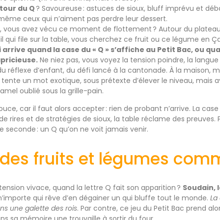
tour du Q
? Savoureuse : astuces de sioux, bluff imprévu et déb
même ceux qui n’aiment pas perdre leur dessert.
i, vous avez vécu ce moment de flottement ? Autour du plateau
il qui file sur la table, vous cherchez ce fruit ou ce légume en Ça
 arrive quand la case du « Q » s’affiche au Petit Bac, ou qu
apricieuse.
Ne niez pas, vous voyez la tension poindre, la langue 
u réflexe d’enfant, du défi lancé à la cantonade. À la maison, mê
i tente un mot exotique, sous prétexte d’élever le niveau, mais a
el oublié sous la grille-pain.
 douce, car il faut alors accepter : rien de probant n’arrive. La ca
 de rires et de stratégies de sioux, la table réclame des preuves. P
e seconde : un Q qu’on ne voit jamais venir.
é des fruits et légumes co
tension vivace, quand la lettre Q fait son apparition ?
Soudain, 
n’importe qui rêve d’en dégainer un qui bluffe tout le monde.
La
ns une galette des rois
. Par contre, ce jeu du Petit Bac prend al
 sa mémoire une trouvaille à sortir du four.