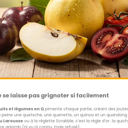
ne se laisse pas grignoter si facilement
uits et légumes en Q
pimente chaque partie, créant des joutes
 à peine une quetsche, une quenette, un quinoa et un quandong 
au Larousse
ou à la réglette Scrabble, c’est la règle d’or : la qui
re aplomb (ni vu ni connu, mais refusé).