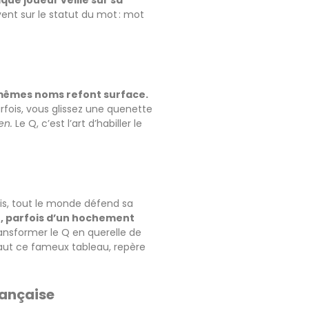
que joueur veille sur sa
vent sur le statut du mot : mot
s mêmes noms refont surface.
rfois, vous glissez une quenette
en.
Le Q, c’est l’art d’habiller le
ais, tout le monde défend sa
er, parfois d’un hochement
ansformer le Q en querelle de
 faut ce fameux tableau, repère
rançaise