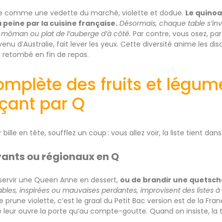
e comme une vedette du marché, violette et dodue.
Le quinoa,
à peine par la cuisine française.
Désormais, chaque table s’in
 môman ou plat de l’auberge d’à côté.
Par contre, vous osez, par
enu d’Australie, fait lever les yeux. Cette diversité anime les dis
 retombé en fin de repas.
complète des fruits et légum
ant par Q
ille en tête, soufflez un coup : vous allez voir, la liste tient da
urants ou régionaux en Q
de servir une Queen Anne en dessert,
ou de brandir une quetsc
ables, inspirées ou mauvaises perdantes, improvisent des listes à 
e prune violette, c’est le graal du Petit Bac version est de la F
eur ouvre la porte qu’au compte-goutte. Quand on insiste, la tr