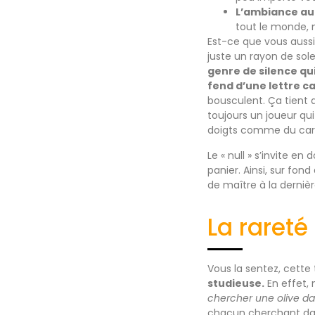
L’ambiance au
tout le monde, 
Est-ce que vous auss
juste un rayon de sole
genre de silence qui
fend d’une lettre c
bousculent. Ça tient d
toujours un joueur qu
doigts comme du caram
Le « null » s’invite en
panier. Ainsi, sur fond
de maître à la dernièr
La raret
Vous la sentez, cette 
studieuse.
En effet, 
chercher une olive da
chacun cherchant dans