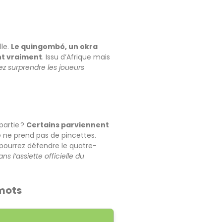
lle.
Le quingombó, un okra
ent vraiment
. Issu d’Afrique mais
z surprendre les joueurs
partie ?
Certains parviennent
e ne prend pas de pincettes.
e pourrez défendre le quatre-
s l’assiette officielle du
 mots