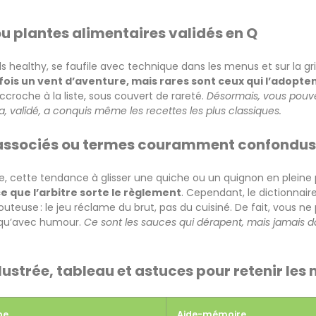
u plantes alimentaires validés en Q
ls healthy, se faufile avec technique dans les menus et sur la gri
rfois un vent d’aventure, mais rares sont ceux qui l’adopt
’accroche à la liste, sous couvert de rareté.
Désormais, vous pouve
a, validé, a conquis même les recettes les plus classiques.
 associés ou termes couramment confondus
, cette tendance à glisser une quiche ou un quignon en pleine 
ce que l’arbitre sorte le règlement
. Cependant, le dictionnair
outeuse : le jeu réclame du brut, pas du cuisiné. De fait, vous n
 qu’avec humour.
Ce sont les sauces qui dérapent, mais jamais dan
lustrée, tableau et astuces pour retenir les
pe
Aide-mémoire