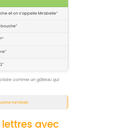
che et on s’appelle Mirabelle”
a bouche”
?”
ore”
Q”
ictoire comme un gâteau qui
isine familiale
lettres avec