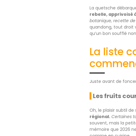
La quetsche débarqu
rebelle, apprivoisé 
botanique, recette de
quandong, tout droit v
qu’un bon soufflé non
La liste 
commenç
Juste avant de foncer b
Les fruits co
Oh, le plaisir subtil 
régional.
Certaines t
souvent, mais la petit
mémoire que 2026 ne l
comme en cuisine.