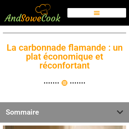
La carbonnade flamande : un
plat économique et
réconfortant
Sommaire