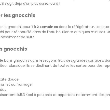
il s’agit déjà d’un plat assez lourd !
r les gnocchis
der le gnocchi pour
1 à 2 semaines
dans le réfrigérateur. Lorsque v
chi peut réchauffé dans de l’eau bouillante quelques minutes. Une
onsommer de suite.
es gnocchis
e bons gnocchis dans les rayons frais des grandes surfaces, dans
teur classique. Ils se déclinent de toutes les sortes pour des re
tate douce ;
ron et au fromage ;
rde…
résentent 145.3 Kcal à peu près et apportent notamment des pro