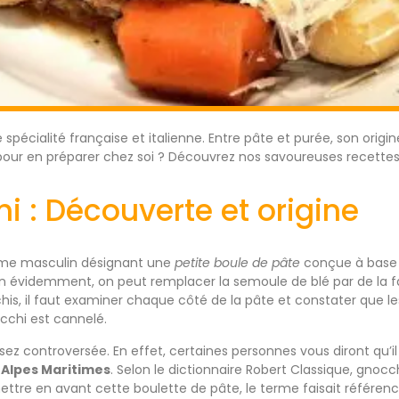
spécialité française et italienne. Entre pâte et purée, son origi
our en préparer chez soi ? Découvrez nos savoureuses recettes
i : Découverte et origine
rme masculin désignant une
petite boule de pâte
conçue à base 
 évidemment, on peut remplacer la semoule de blé par de la far
his, il faut examiner chaque côté de la pâte et constater que les
cchi est cannelé.
z controversée. En effet, certaines personnes vous diront qu’il v
s
Alpes Maritimes
. Selon le dictionnaire Robert Classique, gnocc
ettre en avant cette boulette de pâte, le terme faisait référen