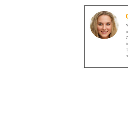
P
p
C
a
l
r