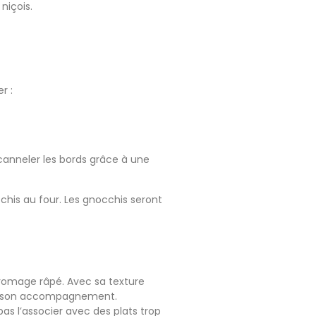
niçois.
r :
 canneler les bords grâce à une
cchis au four. Les gnocchis seront
fromage râpé. Avec sa texture
 de son accompagnement.
pas l’associer avec des plats trop