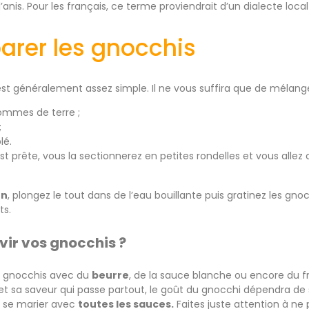
’anis. Pour les français, ce terme proviendrait d’un dialecte local 
arer les gnocchis
st généralement assez simple. Il ne vous suffira que de mélange
ommes de terre ;
;
lé.
st prête, vous la sectionnerez en petites rondelles et vous allez
on
, plongez le tout dans de l’eau bouillante puis gratinez les gno
ts.
ir vos gnocchis ?
es gnocchis avec du
beurre
, de la sauce blanche ou encore du 
 et sa saveur qui passe partout, le goût du gnocchi dépendra
t se marier avec
toutes les sauces.
Faites juste attention à ne 