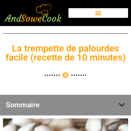
La trempette de palourdes
facile (recette de 10 minutes)
Sommaire