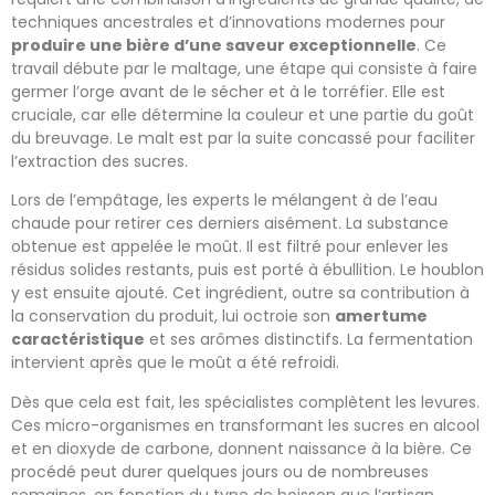
techniques ancestrales et d’innovations modernes pour
produire une bière d’une saveur exceptionnelle
. Ce
travail débute par le maltage, une étape qui consiste à faire
germer l’orge avant de le sécher et à le torréfier. Elle est
cruciale, car elle détermine la couleur et une partie du goût
du breuvage. Le malt est par la suite concassé pour faciliter
l’extraction des sucres.
Lors de l’empâtage, les experts le mélangent à de l’eau
chaude pour retirer ces derniers aisément. La substance
obtenue est appelée le moût. Il est filtré pour enlever les
résidus solides restants, puis est porté à ébullition. Le houblon
y est ensuite ajouté. Cet ingrédient, outre sa contribution à
la conservation du produit, lui octroie son
amertume
caractéristique
et ses arômes distinctifs. La fermentation
intervient après que le moût a été refroidi.
Dès que cela est fait, les spécialistes complètent les levures.
Ces micro-organismes en transformant les sucres en alcool
et en dioxyde de carbone, donnent naissance à la bière. Ce
procédé peut durer quelques jours ou de nombreuses
semaines, en fonction du type de boisson que l’artisan