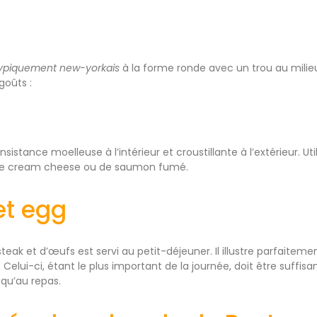
typiquement new-yorkais
à la forme ronde avec un trou au milie
goûts :
.
sistance moelleuse à l’intérieur et croustillante à l’extérieur. U
 de cream cheese ou de saumon fumé.
et egg
teak et d’œufs est servi au petit-déjeuner. Il illustre parfaitem
. Celui-ci, étant le plus important de la journée, doit être suff
squ’au repas.