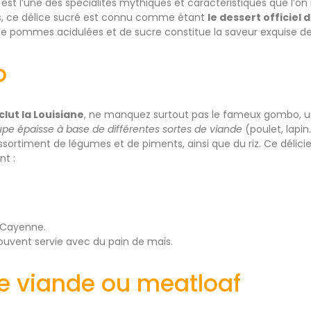
st l’une des spécialités mythiques et caractéristiques que l’on r
urs, ce délice sucré est connu comme étant
le dessert officiel 
 de pommes acidulées et de sucre constitue la saveur exquise d
o
nclut la Louisiane
, ne manquez surtout pas le fameux gombo, un p
pe épaisse à base de différentes sortes de viande
(poulet, lapin
ortiment de légumes et de piments, ainsi que du riz. Ce déli
nt :
 Cayenne.
souvent servie avec du pain de maïs.
de viande ou meatloaf