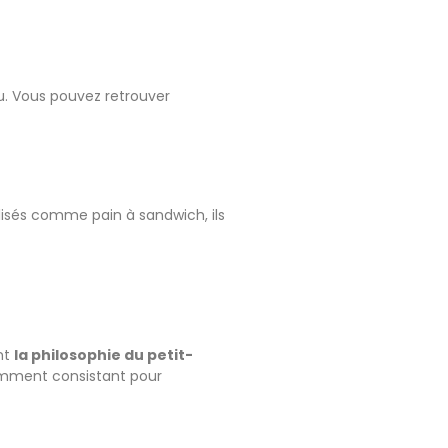
u. Vous pouvez retrouver
tilisés comme pain à sandwich, ils
ent
la philosophie du petit-
isamment consistant pour