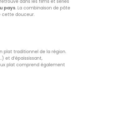
etrouve dans les films et séries
du pays
. La combinaison de pâte
e cette douceur.
lat traditionnel de la région.
…) et d’épaississant,
cieux plat comprend également