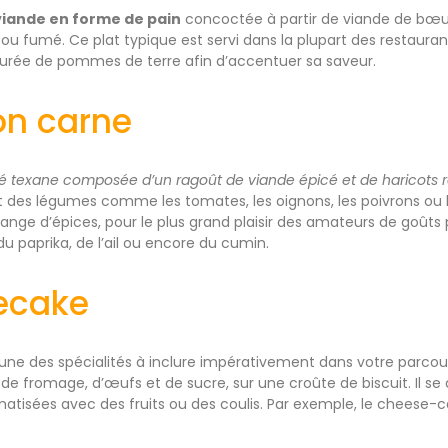
viande en forme de pain
concoctée à partir de viande de bœu
 ou fumé. Ce plat typique est servi dans la plupart des restauran
rée de pommes de terre afin d’accentuer sa saveur.
con carne
té texane composée d’un ragoût de viande épicé et de haricots 
s légumes comme les tomates, les oignons, les poivrons ou le c
lange d’épices, pour le plus grand plaisir des amateurs de goût
u paprika, de l’ail ou encore du cumin.
ecake
’une des spécialités à inclure impérativement dans votre parcours 
 de fromage, d’œufs et de sucre, sur une croûte de biscuit. Il s
matisées avec des fruits ou des coulis. Par exemple, le cheese-