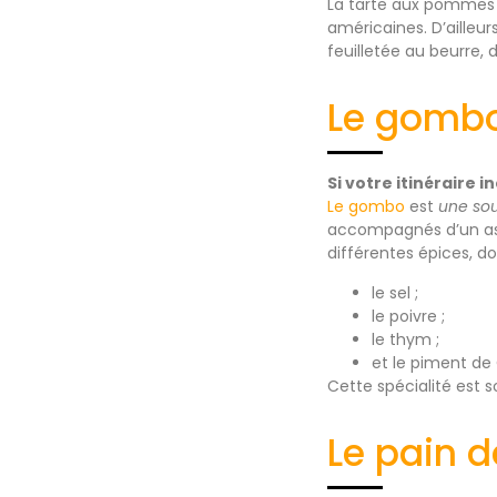
La tarte aux pommes e
américaines. D’aille
feuilletée au beurre,
Le gomb
Si votre itinéraire i
Le gombo
est
une sou
accompagnés d’un ass
différentes épices, do
le sel ;
le poivre ;
le thym ;
et le piment de
Cette spécialité est 
Le pain 