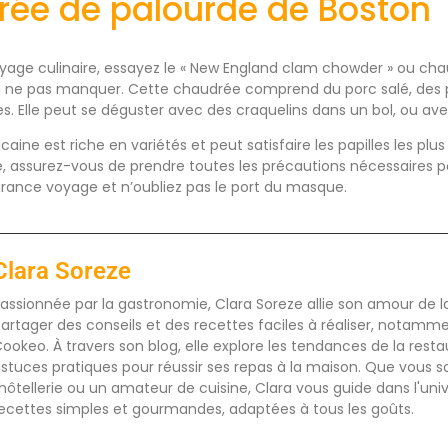
rée de palourde de Boston
oyage culinaire, essayez le « New England clam chowder » ou ch
 à ne pas manquer. Cette chaudrée comprend du porc salé, des
es. Elle peut se déguster avec des craquelins dans un bol, ou av
ine est riche en variétés et peut satisfaire les papilles les plu
e, assurez-vous de prendre toutes les précautions nécessaires 
rance voyage et n’oubliez pas le port du masque.
Clara Soreze
assionnée par la gastronomie, Clara Soreze allie son amour de la 
artager des conseils et des recettes faciles à réaliser, notamm
ookeo. À travers son blog, elle explore les tendances de la rest
stuces pratiques pour réussir ses repas à la maison. Que vous s
'hôtellerie ou un amateur de cuisine, Clara vous guide dans l'uni
ecettes simples et gourmandes, adaptées à tous les goûts.