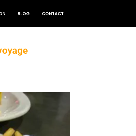
ION
BLOG
CONTACT
 voyage