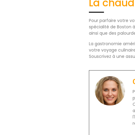
La chaud
Pour parfaire votre v
spécialité de Boston
ainsi que des palourd
La gastronomie américa
votre voyage culinair
Souscrivez à une assu
P
p
C
a
l
r