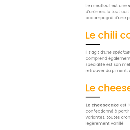
Le meatloaf est une
d’arômes, le tout cuit
accompagné d’une pu
Le chili 
Il s’agit d’
une spéciali
comprend également de
spécialité est son mé
retrouver du piment, d
Le chees
Le cheesecake
est l
confectionné à partir
variantes, toutes aro
légèrement vanillé.