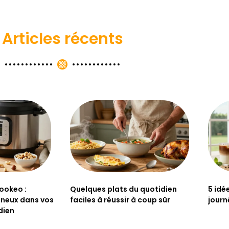
Articles récents
ookeo :
Quelques plats du quotidien
5 idé
gineux dans vos
faciles à réussir à coup sûr
journ
dien