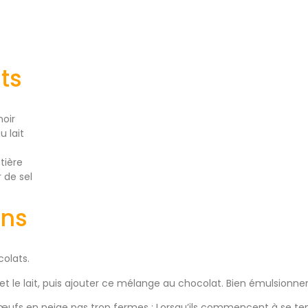
ts
noir
 lait
tière
r de sel
ons
colats.
e et le lait, puis ajouter ce mélange au chocolat. Bien émulsionner
’œufs en neige pas trop fermes : Lorsqu’ils commencent à se tenir