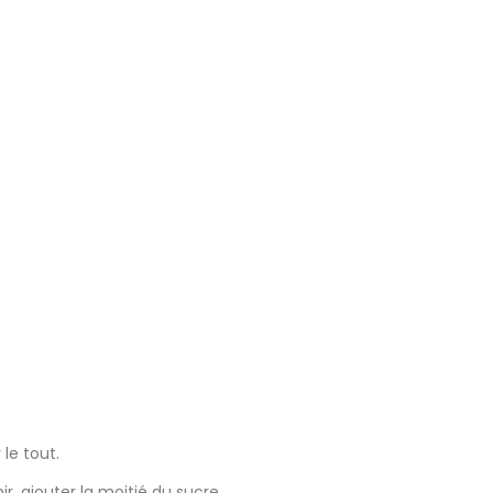
 le tout.
, ajouter la moitié du sucre,