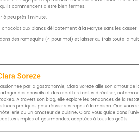
orsqu’ils commencent à être bien fermes.
er à peu près 1 minute.
 chocolat aux blancs délicatement à la Maryse sans les casser.
dans des ramequins (4 pour moi) et laisser au frais toute la nuit
Clara Soreze
assionnée par la gastronomie, Clara Soreze allie son amour de la 
artager des conseils et des recettes faciles à réaliser, notamm
ookeo. À travers son blog, elle explore les tendances de la rest
stuces pratiques pour réussir ses repas à la maison. Que vous s
'hôtellerie ou un amateur de cuisine, Clara vous guide dans l'uni
ecettes simples et gourmandes, adaptées à tous les goûts.