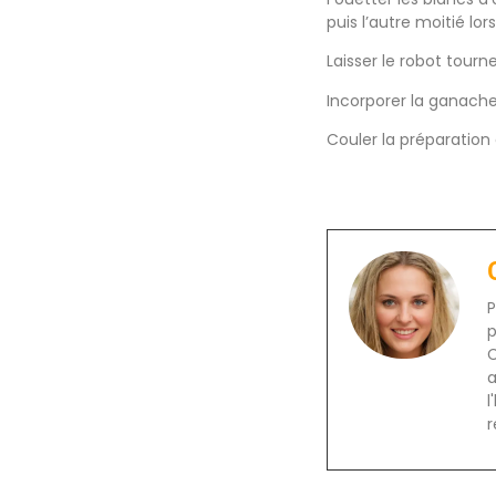
puis l’autre moitié l
Laisser le robot tourn
Incorporer la ganache
Couler la préparation 
P
p
C
a
l
r