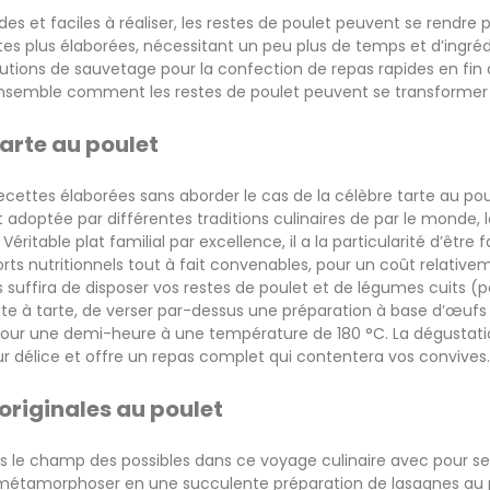
ides et faciles à réaliser, les restes de poulet peuvent se rendre 
tes plus élaborées, nécessitant un peu plus de temps et d’ingrédie
lutions de sauvetage pour la confection de repas rapides en fin 
semble comment les restes de poulet peuvent se transformer 
tarte au poulet
cettes élaborées sans aborder le cas de la célèbre tarte au po
 adoptée par différentes traditions culinaires de par le monde, l
 Véritable plat familial par excellence, il a la particularité d’être
ts nutritionnels tout à fait convenables, pour un coût relativeme
us suffira de disposer vos restes de poulet et de légumes cuits 
te à tarte, de verser par-dessus une préparation à base d’œufs 
 pour une demi-heure à une température de 180 °C. La dégustat
ur délice et offre un repas complet qui contentera vos convives.
originales au poulet
s le champ des possibles dans ce voyage culinaire avec pour seul
e métamorphoser en une succulente préparation de lasagnes au p