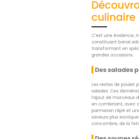
Découvron
culinaire
C’est une évidence, ma
constituant banal addi
transformant en spécial
grandes occasions.
Des salades 
Les restes de poulet 
salades. Ces dernièr
l’ajout de morceaux d
en combinant, avec am
parmesan râpé et une 
saveurs plus exotique
concombre, de la feta,
Des soupes ré