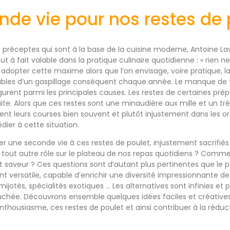
nde vie pour nos restes de 
 préceptes qui sont à la base de la cuisine moderne, Antoine Lav
t à fait valable dans la pratique culinaire quotidienne : « rien n
adopter cette maxime alors que l’on envisage, voire pratique, la
ables d’un gaspillage conséquent chaque année. Le manque de
igurent parmi les principales causes. Les restes de certaines pr
rfaite. Alors que ces restes sont une minaudière aux mille et un tr
ent leurs courses bien souvent et plutôt injustement dans les o
ier à cette situation.
une seconde vie à ces restes de poulet, injustement sacrifiés sur
n tout autre rôle sur le plateau de nos repas quotidiens ? Comme
et saveur ? Ces questions sont d’autant plus pertinentes que le 
versatile, capable d’enrichir une diversité impressionnante de p
 mijotés, spécialités exotiques … Les alternatives sont infinies e
chée. Découvrons ensemble quelques idées faciles et créatives
nthousiasme, ces restes de poulet et ainsi contribuer à la réduc