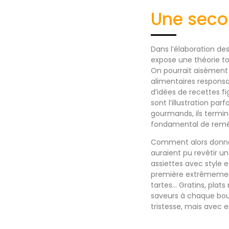
Une seco
Dans l’élaboration des
expose une théorie tou
On pourrait aisément 
alimentaires respons
d’idées de recettes f
sont l’illustration pa
gourmands, ils termin
fondamental de reméd
Comment alors donner 
auraient pu revêtir u
assiettes avec style 
première extrêmement 
tartes… Gratins, plats
saveurs à chaque bou
tristesse, mais avec e