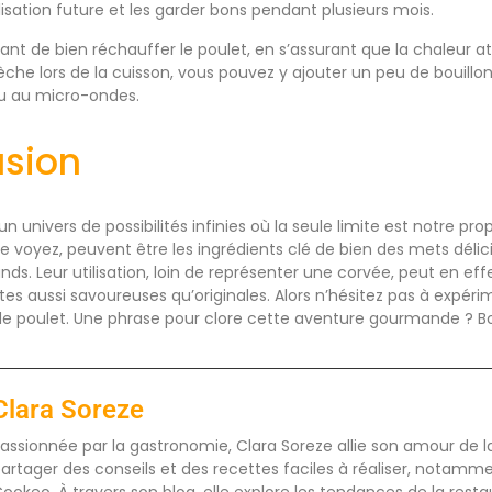
isation future et les garder bons pendant plusieurs mois.
rtant de bien réchauffer le poulet, en s’assurant que la chaleur at
sèche lors de la cuisson, vous pouvez y ajouter un peu de bouillon
ou au micro-ondes.
usion
 un univers de possibilités infinies où la seule limite est notre pro
 voyez, peuvent être les ingrédients clé de bien des mets délici
rands. Leur utilisation, loin de représenter une corvée, peut en eff
ettes aussi savoureuses qu’originales. Alors n’hésitez pas à exp
de poulet. Une phrase pour clore cette aventure gourmande ? 
Clara Soreze
assionnée par la gastronomie, Clara Soreze allie son amour de la 
artager des conseils et des recettes faciles à réaliser, notamm
ookeo. À travers son blog, elle explore les tendances de la rest