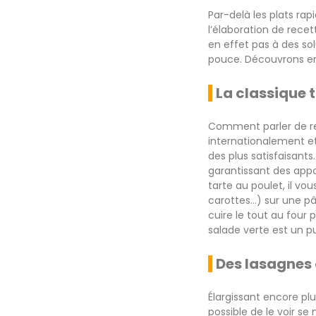
Par-delà les plats rap
l’élaboration de recet
en effet pas à des so
pouce. Découvrons en
La classique 
Comment parler de re
internationalement et
des plus satisfaisants.
garantissant des appor
tarte au poulet, il vo
carottes…) sur une pâ
cuire le tout au four
salade verte est un p
Des lasagnes 
Élargissant encore plu
possible de le voir s