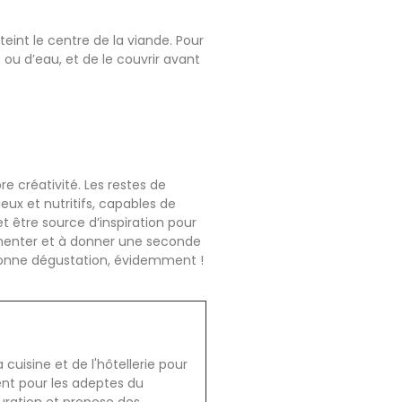
teint le centre de la viande. Pour
 ou d’eau, et de le couvrir avant
pre créativité. Les restes de
eux et nutritifs, capables de
et être source d’inspiration pour
érimenter et à donner une seconde
Bonne dégustation, évidemment !
cuisine et de l'hôtellerie pour
ent pour les adeptes du
auration et propose des