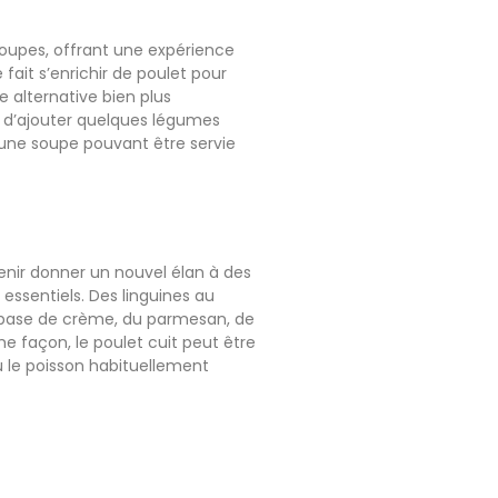
oupes, offrant une expérience
fait s’enrichir de poulet pour
e alternative bien plus
it d’ajouter quelques légumes
r une soupe pouvant être servie
enir donner un nouvel élan à des
essentiels. Des linguines au
 base de crème, du parmesan, de
me façon, le poulet cuit peut être
u le poisson habituellement