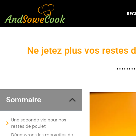
REC
Ne jetez plus vos restes 
Sommaire
Une seconde vie pour nos
restes de poulet
Découvrons les merveilles de