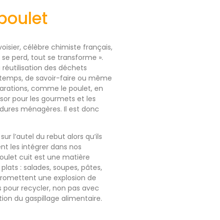
poulet
oisier, célèbre chimiste français,
e se perd, tout se transforme ».
 réutilisation des déchets
 temps, de savoir-faire ou même
éparations, comme le poulet, en
ésor pour les gourmets et les
rdures ménagères. Il est donc
 l’autel du rebut alors qu’ils
nt les intégrer dans nos
poulet cuit est une matière
lats : salades, soupes, pâtes,
t promettent une explosion de
 pour recycler, non pas avec
tion du gaspillage alimentaire.