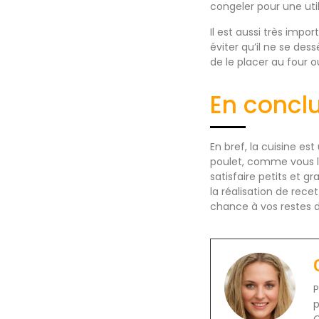
congeler pour une util
Il est aussi très impo
éviter qu’il ne se des
de le placer au four 
En concl
En bref, la cuisine est
poulet, comme vous le
satisfaire petits et g
la réalisation de rec
chance à vos restes 
P
p
C