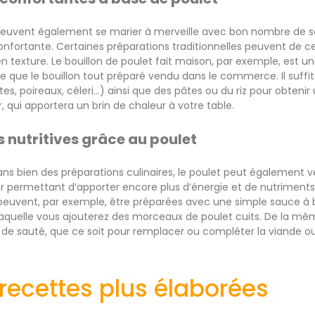
 peuvent également se marier à merveille avec bon nombre de s
confortante. Certaines préparations traditionnelles peuvent de ce 
 texture. Le bouillon de poulet fait maison, par exemple, est un
ve que le bouillon tout préparé vendu dans le commerce. Il suff
es, poireaux, céleri…) ainsi que des pâtes ou du riz pour obteni
er, qui apportera un brin de chaleur à votre table.
s nutritives grâce au poulet
ans bien des préparations culinaires, le poulet peut également v
ur permettant d’apporter encore plus d’énergie et de nutriments 
 peuvent, par exemple, être préparées avec une simple sauce à
ns laquelle vous ajouterez des morceaux de poulet cuits. De la mê
 de sauté, que ce soit pour remplacer ou compléter la viande o
recettes plus élaborées