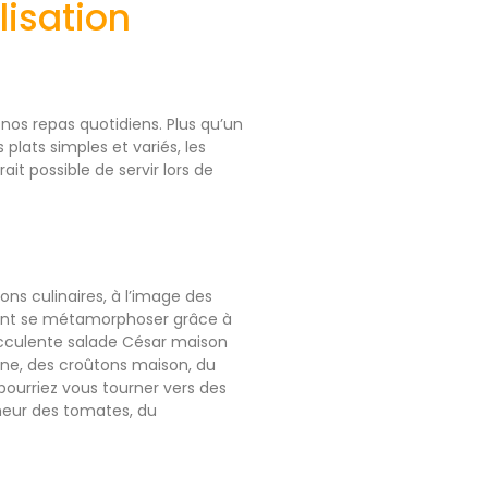
lisation
s nos repas quotidiens. Plus qu’un
plats simples et variés, les
ait possible de servir lors de
ns culinaires, à l’image des
ent se métamorphoser grâce à
succulente salade César maison
ine, des croûtons maison, du
ourriez vous tourner vers des
cheur des tomates, du