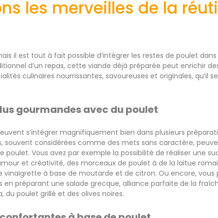
s les merveilles de la réuti
is il est tout à fait possible d’intégrer les restes de poulet dan
tionnel d’un repas, cette viande déjà préparée peut enrichir des 
ités culinaires nourrissantes, savoureuses et originales, qu’il ser
plus gourmandes avec du poulet
peuvent s’intégrer magnifiquement bien dans plusieurs préparatio
es, souvent considérées comme des mets sans caractère, peuv
e poulet. Vous avez par exemple la possibilité de réaliser une 
our et créativité, des morceaux de poulet à de la laitue roma
vinaigrette à base de moutarde et de citron. Ou encore, vous p
s en préparant une salade grecque, alliance parfaite de la fraî
 du poulet grillé et des olives noires.
confortantes à base de poulet