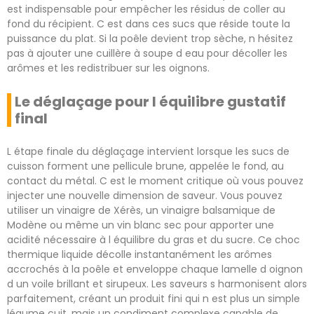
est indispensable pour empêcher les résidus de coller au
fond du récipient. C est dans ces sucs que réside toute la
puissance du plat. Si la poêle devient trop sèche, n hésitez
pas à ajouter une cuillère à soupe d eau pour décoller les
arômes et les redistribuer sur les oignons.
Le déglaçage pour l équilibre gustatif
final
L étape finale du déglaçage intervient lorsque les sucs de
cuisson forment une pellicule brune, appelée le fond, au
contact du métal. C est le moment critique où vous pouvez
injecter une nouvelle dimension de saveur. Vous pouvez
utiliser un vinaigre de Xérès, un vinaigre balsamique de
Modène ou même un vin blanc sec pour apporter une
acidité nécessaire à l équilibre du gras et du sucre. Ce choc
thermique liquide décolle instantanément les arômes
accrochés à la poêle et enveloppe chaque lamelle d oignon
d un voile brillant et sirupeux. Les saveurs s harmonisent alors
parfaitement, créant un produit fini qui n est plus un simple
légume cuit, mais un condiment complexe capable de