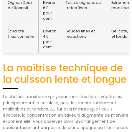
Oignon Doux
Environ
Tatin d oignons ou
Extrêmem
de Roscoff
6.0
tartes fines
moelleuse
pour
cent
Échalote
Environ
Sauces fines et
Délicate, f
Traditionnelle
4.0
réductions
et fondant
pour
cent
La maîtrise technique de
la cuisson lente et longue
La chaleur transforme physiquement les fibres végétales,
principalement la cellulose, pour les rendre totalement
malléables et tendres. Au fur et à mesure que l eau s
évapore, la concentration en saveurs augmente de manière
exponentielle. Vous observez alors un changement de
couleur fascinant qui passe du blanc opaque au translucide,