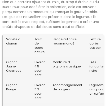
Bien que certains ajoutent du miel, du sirop d érable ou du
sucre roux pour accélérer la coloration, cela est souvent
perçu comme un raccourci qui masque le goût véritable.
Les glucides naturellement présents dans le légume, s ils
sont traités avec respect, suffisent largement à créer une
croûte sirupeuse et délicieuse sans ajout artificiel.
Variété d
Taux
Usage culinaire
Texture
oignon
de
recommandé
après
sucre
cuisson
naturel
Oignon
Environ
Confiture d
Très
Jaune
4.5
oignons classique
fondante e
Classique
pour
riche
cent
Oignon
Environ
Accompagnement
Légèreme
Rouge
5.2
de burgers
croquante
pour
en surface
cent