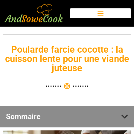
Poularde farcie cocotte : la
cuisson lente pour une viande
juteuse
Sommaire