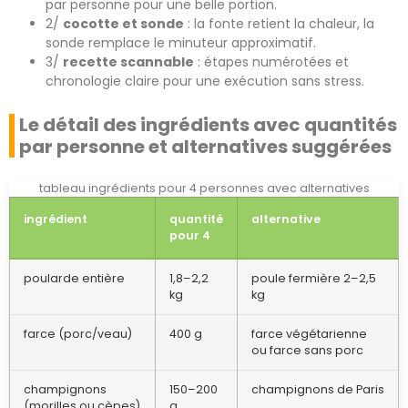
par personne pour une belle portion.
2/
cocotte et sonde
: la fonte retient la chaleur, la
sonde remplace le minuteur approximatif.
3/
recette scannable
: étapes numérotées et
chronologie claire pour une exécution sans stress.
Le détail des ingrédients avec quantités
par personne et alternatives suggérées
tableau ingrédients pour 4 personnes avec alternatives
ingrédient
quantité
alternative
pour 4
poularde entière
1,8–2,2
poule fermière 2–2,5
kg
kg
farce (porc/veau)
400 g
farce végétarienne
ou farce sans porc
champignons
150–200
champignons de Paris
(morilles ou cèpes)
g