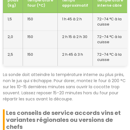
poids
température
temps
température
(kg)
four (°C)
approximatif
interne cible
1,5
150
1 h 45 à 2 h
72–74 °C à la
cuisse
2,0
150
2 h 15 à 2 h 30
72–74 °C à la
cuisse
2,5
150
2 h 45 à 3 h
72–74 °C à la
cuisse
La sonde doit atteindre la température interne au plus près,
non le jus qui s’échappe. Pour dorer, montez le four à 200 °C
sur les 10–15 dernières minutes sans ouvrir la cocotte trop
souvent. Laissez reposer 15–20 minutes hors du four pour
répartir les sucs avant la découpe.
Les conseils de service accords vins et
variantes régionales ou versions de
chefs