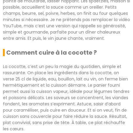
pointe de moutarde, laisser nappant. Les spaetzles, maison si
possible, accueillent la sauce comme un oreiller. Petits
champs, beurre, sel, poivre, herbes, on finit au four quelques
minutes si nécessaire. Je ne prétends pas remplacer la vidéo
YouTube, mais c’est une version qui rappelle sa générosité,
simple et gourmande, parfaite pour un dîner chaleureux
entre amis. Et puis, le vin jaune chante, vraiment.
Comment cuire à la cocotte ?
La cocotte, c’est un peu la magie du quotidien, simple et
rassurante. On place les ingrédients dans la cocotte, on
verse 25 cl de liquide, eau, bouillon, lait ou vin, on ferme bien
hermétiquement et la cuisson démarre. Le panier fourni
permet aussi la cuisson vapeur, idéale pour légumes tendres
et poissons délicats. Les saveurs se concentrent, les viandes
fondent, les aromates s’expriment. Astuce, saisir d’abord
pour caraméliser, puis cuire en douceur. Et si on veut, fin de
cuisson sans couvercle pour faire réduire la sauce. Résultat,
plat convivial, sans prise de tête. À table, ce plat réchauffe
les cœurs.