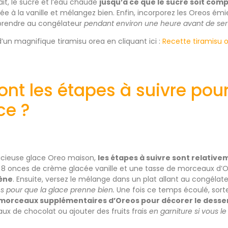
ait, le sucre et l’eau chaude
jusqu’à ce que le sucre soit com
ée à la vanille et mélangez bien. Enfin, incorporez les Oreos é
 prendre au congélateur
pendant environ une heure avant de serv
’un magnifique tiramisu orea en cliquant ici :
Recette tiramisu 
ont les étapes à suivre pou
ce ?
licieuse glace Oreo maison,
les étapes à suivre sont relative
8 onces de crème glacée vanille et une tasse de morceaux d’
ène
. Ensuite, versez le mélange dans un plat allant au congélat
 pour que la glace prenne bien.
Une fois ce temps écoulé, sort
 morceaux supplémentaires d’Oreos pour décorer le desser
x de chocolat ou ajouter des fruits frais
en garniture si vous le