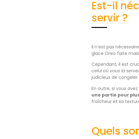
Est-il né
servir ?
Il n’est pas nécessair
glace Oreo faite mai
Cependant, il est cruc
celui où vous la serve
judicieux de congele
En outre, si vous av
une partie pour plus
fraîcheur et sa textu
Quels son