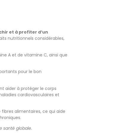
hir et à profiter d’un
ts nutritionnels considérables,
ine A et de vitamine C, ainsi que
portants pour le bon
t aider à protéger le corps
maladies cardiovasculaires et
fibres alimentaires, ce qui aide
chroniques.
re santé globale.