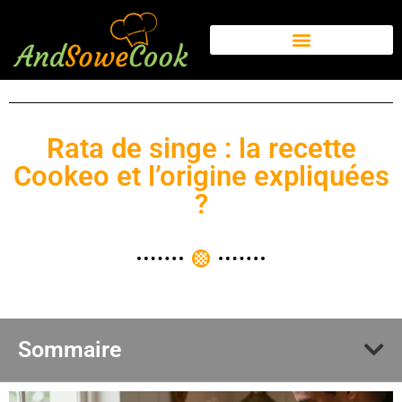
Rata de singe : la recette
Cookeo et l’origine expliquées
?
Sommaire