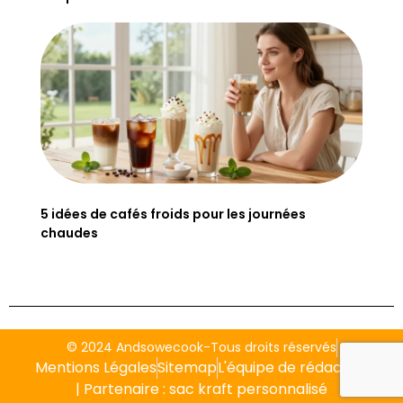
5 idées de cafés froids pour les journées
chaudes
© 2024 Andsowecook-Tous droits réservés
Mentions Légales
Sitemap
L'équipe de rédaction
| Partenaire :
sac kraft personnalisé