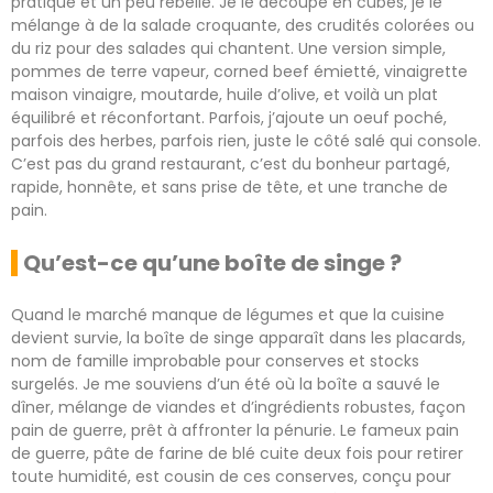
pratique et un peu rebelle. Je le découpe en cubes, je le
mélange à de la salade croquante, des crudités colorées ou
du riz pour des salades qui chantent. Une version simple,
pommes de terre vapeur, corned beef émietté, vinaigrette
maison vinaigre, moutarde, huile d’olive, et voilà un plat
équilibré et réconfortant. Parfois, j’ajoute un oeuf poché,
parfois des herbes, parfois rien, juste le côté salé qui console.
C’est pas du grand restaurant, c’est du bonheur partagé,
rapide, honnête, et sans prise de tête, et une tranche de
pain.
Qu’est-ce qu’une boîte de singe ?
Quand le marché manque de légumes et que la cuisine
devient survie, la boîte de singe apparaît dans les placards,
nom de famille improbable pour conserves et stocks
surgelés. Je me souviens d’un été où la boîte a sauvé le
dîner, mélange de viandes et d’ingrédients robustes, façon
pain de guerre, prêt à affronter la pénurie. Le fameux pain
de guerre, pâte de farine de blé cuite deux fois pour retirer
toute humidité, est cousin de ces conserves, conçu pour