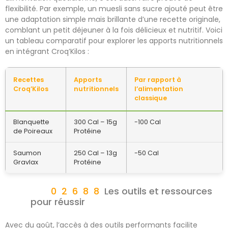
flexibilité. Par exemple, un muesli sans sucre ajouté peut être
une adaptation simple mais brillante d’une recette originale,
comblant un petit déjeuner à la fois délicieux et nutritif. Voici
un tableau comparatif pour explorer les apports nutritionnels
en intégrant Croq’Kilos :
Recettes
Apports
Par rapport à
Croq’Kilos
nutritionnels
l’alimentation
classique
Blanquette
300 Cal – 15g
-100 Cal
de Poireaux
Protéine
Saumon
250 Cal – 13g
-50 Cal
Gravlax
Protéine
Les outils et ressources
pour réussir
Avec du goût, l’accès à des outils performants facilite