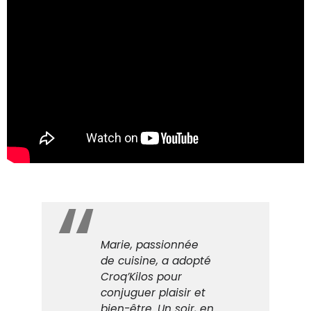
Marie, passionnée
de cuisine, a adopté
Croq’Kilos pour
conjuguer plaisir et
bien-être. Un soir, en