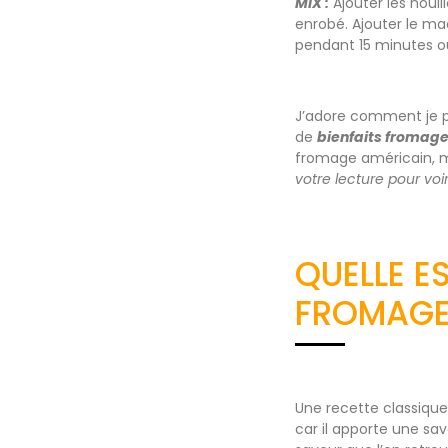
MIX :
Ajouter les noui
enrobé. Ajouter le ma
pendant 15 minutes o
J’adore comment je peu
de
bienfaits fromage
fromage américain, m
votre lecture pour voi
QUELLE E
FROMAGE 
Une recette classique
car il apporte une sa