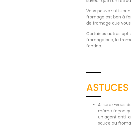
saveur que l’on retro
Vous pouvez utiliser
fromage est bon à fo
de fromage que vous u
Certaines autres optio
fromage brie, le from
fontina.
ASTUCES
Assurez-vous de
même façon que
un agent anti-a
sauce au fromag