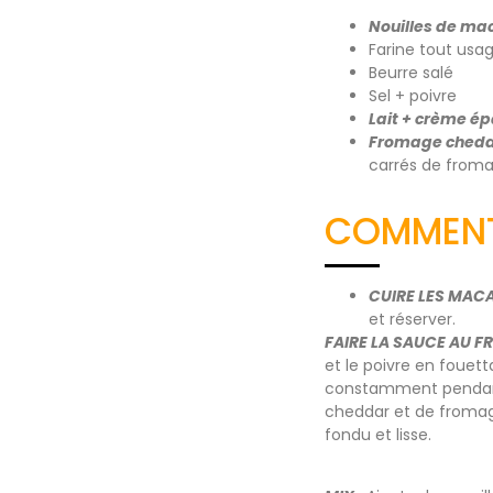
Nouilles de mac
Farine tout usag
Beurre salé
Sel + poivre
Lait + crème ép
Fromage chedda
carrés de fromag
COMMENT 
CUIRE LES MACA
et réserver.
FAIRE LA SAUCE AU F
et le poivre en fouett
constamment pendant q
cheddar et de fromag
fondu et lisse.