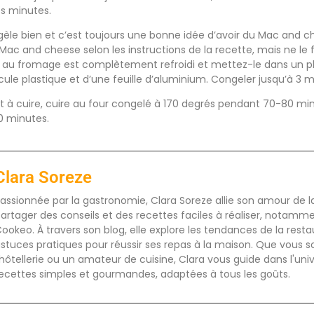
es minutes.
èle bien et c’est toujours une bonne idée d’avoir du Mac and 
ac and cheese selon les instructions de la recette, mais ne le f
 au fromage est complètement refroidi et mettez-le dans un pla
cule plastique et d’une feuille d’aluminium. Congeler jusqu’à 3 m
t à cuire, cuire au four congelé à 170 degrés pendant 70-80 mi
0 minutes.
Clara Soreze
assionnée par la gastronomie, Clara Soreze allie son amour de la 
artager des conseils et des recettes faciles à réaliser, notamm
ookeo. À travers son blog, elle explore les tendances de la rest
stuces pratiques pour réussir ses repas à la maison. Que vous s
'hôtellerie ou un amateur de cuisine, Clara vous guide dans l'uni
ecettes simples et gourmandes, adaptées à tous les goûts.