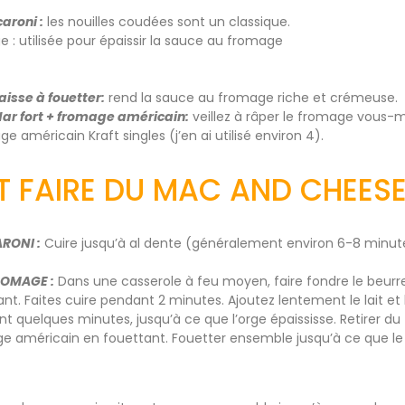
aroni :
les nouilles coudées sont un classique.
e : utilisée pour épaissir la sauce au fromage
aisse à fouetter:
rend la sauce au fromage riche et crémeuse.
r fort + fromage américain:
veillez à râper le fromage vous-m
e américain Kraft singles (j’en ai utilisé environ 4).
FAIRE DU MAC AND CHEESE
RONI :
Cuire jusqu’à al dente (généralement environ 6-8 minutes)
ROMAGE :
Dans une casserole à feu moyen, faire fondre le beurre, 
ant. Faites cuire pendant 2 minutes. Ajoutez lentement le lait et
uelques minutes, jusqu’à ce que l’orge épaississe. Retirer du f
e américain en fouettant. Fouetter ensemble jusqu’à ce que 