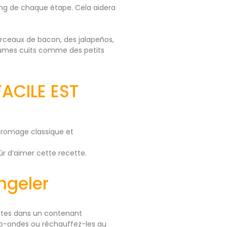
ng de chaque étape. Cela aidera
.
rceaux de bacon, des jalapeños,
légumes cuits comme des petits
ACILE EST
fromage classique et
ûr d’aimer cette recette.
ngeler
estes dans un contenant
cro-ondes ou réchauffez-les au