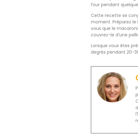
four pendant quelqu
Cette recette se cong
moment. Préparez le M
vous que le macaroni
couvrez-le d’une pelli
Lorsque vous êtes prê
degrés pendant 20-3
P
p
C
a
l
r