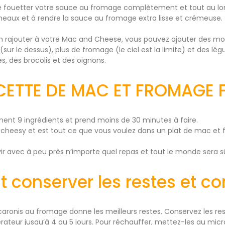
 fouetter votre sauce au fromage complètement et tout au lo
umeaux et à rendre la sauce au fromage extra lisse et crémeuse
en rajouter à votre Mac and Cheese, vous pouvez ajouter des mo
(sur le dessus), plus de fromage (le ciel est la limite) et des 
es, des brocolis et des oignons.
CETTE DE MAC ET FROMAGE F
ment 9 ingrédients et prend moins de 30 minutes à faire.
cheesy et est tout ce que vous voulez dans un plat de mac et 
vir avec à peu près n’importe quel repas et tout le monde sera s
conserver les restes et co
aronis au fromage donne les meilleurs restes. Conservez les r
rateur jusqu’à 4 ou 5 jours. Pour réchauffer, mettez-les au mi