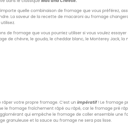
uve dans le classique
Mac and Cheese.
 n’importe quelle combinaison de fromage que vous préférez, a
ndre. La saveur de la recette de macaroni au fromage changer
tilisez.
ns de fromage que vous pourriez utiliser si vous voulez essayer d
age de chèvre, le gouda, le cheddar blanc, le Monterey Jack, la
 râper votre propre fromage. C’est un
impératif
! Le fromage pr
 le fromage fraîchement râpé ou râpé, car le fromage pré râ
gglomérant qui empêche le fromage de coller ensemble une foi
e granuleuse et la sauce au fromage ne sera pas lisse.