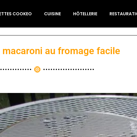
ETTES COOKEO
CUISINE
HÔTELLERIE
RESTAURAT
 macaroni au fromage facile