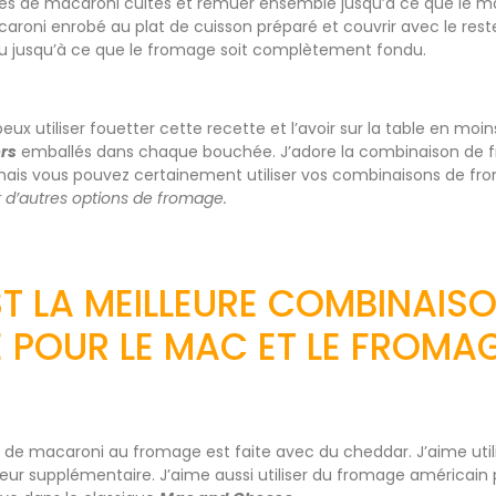
lles de macaroni cuites et remuer ensemble jusqu’à ce que le 
caroni enrobé au plat de cuisson préparé et couvrir avec le rest
u jusqu’à ce que le fromage soit complètement fondu.
x utiliser fouetter cette recette et l’avoir sur la table en moi
rs
emballés dans chaque bouchée. J’adore la combinaison de f
ais vous pouvez certainement utiliser vos combinaisons de fr
r d’autres options de fromage.
ST LA MEILLEURE COMBINAIS
POUR LE MAC ET LE FROMA
 de macaroni au fromage est faite avec du cheddar. J’aime utili
veur supplémentaire. J’aime aussi utiliser du fromage américain 