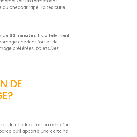
macaroni soit uniformément
e du cheddar râpé. Faites cuire
ns de
30 minutes
. Il y a tellement
romage cheddar fort et de
omage préférées,
poursuivez
ON DE
GE?
ser du cheddar fort ou extra fort
parce qu’il apporte une certaine