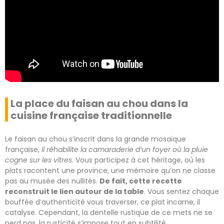
La place du faisan au chou dans la
cuisine française traditionnelle
Le faisan au chou s’inscrit dans la grande mosaïque
française,
il réhabilite la camaraderie d’un foyer où la pluie
cogne sur les vitres
. Vous participez à cet héritage, où les
plats racontent une province, une mémoire qu’on ne classe
pas au musée des nullités.
De fait, cette recette
reconstruit le lien autour de la table
. Vous sentez chaque
bouffée d’authenticité vous traverser, ce plat incarne, il
catalyse. Cependant, la dentelle rustique de ce mets ne se
perd pas, la rusticité s’impose tout en subtilité.