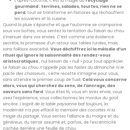
L’après-cocotte, c’est la magie du
recyclage
gourmand : terrines, salades, tourtes, rien ne se
perd
, tout se transforme en histoires qui réchauffent
les souvenirs et la cuisine.
Quand la pluie s’épanche et que l’automne se cramponne
sous vos bottes, vous sentez la tentation du faisan au chou
s’insinuer dans vos envies. C’est comme une évidence
secrète, la promesse d’un retour aux tables rurales, mais
sans folklore exacerbé.
Vous déchiffrez ici la mélodie d’un
rituel qui ignore la saisonnalité des rendez-vous
aristocratiques
, nul besoin de « null » pour tout apprécier.
Le faisan au chou n’appelle pas les fastes du dimanche ni le
pacte des chasseurs
, cette recette s’imagine pour vous,
sans attendre le premier coup de fusil.
Cela vous concerne
alors, vous qui cherchez du sens, de l’ancrage, des
saveurs sans fard
. Vous êtes là, vous en avez envie, vous
osez l’expérience, vous collectionnez les mordus du goût
sincère.
L’esprit de la table paysanne bat toujours, la
modernité n’a pas effacé la mémoire des cocottes ni la
magie du partage
. Vous sentez l’alliance du maigre et du
généreux, du terroir assumé et, parfois, de l’excentricité
cachée derrière une feuille de chou.