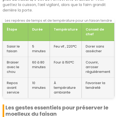
guettez la cuisson, l’œil vigilant, alors que la faim grandit
derrière la porte.
Les repères de temps et de température pour un faisan tendre
Étape
Durée
Température
Conseil de
chef
Saisir le
5
Feu vif , 220°C
Dorer sans
faisan
minutes
assécher
Braiser
60 à 80
Four à 150°C
Couvrir,
avec le
minutes
arroser
chou
régulièrement
Repos
10
À
Favoriser la
avant
minutes
température
tendreté
service
ambiante
Les gestes essentiels pour préserver le
moelleux du faisan