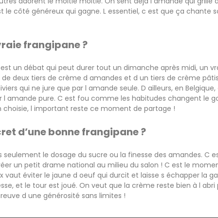
tres adorent le moitié moitié. On sent déjà l amande qui grille
t le côté généreux qui gagne. L essentiel, c est que ça chante s
vraie frangipane ?
c est un débat qui peut durer tout un dimanche après midi, un vra
ce de deux tiers de crème d amandes et d un tiers de crème pâtiss
hiviers qui ne jure que par l amande seule. D ailleurs, en Belgiqu
sur l amande pure. C est fou comme les habitudes changent le g
n choisie, l important reste ce moment de partage !
ecret d’une bonne frangipane ?
as seulement le dosage du sucre ou la finesse des amandes. C es
réer un petit drame national au milieu du salon ! C est le momen
 vaut éviter le jaune d oeuf qui durcit et laisse s échapper la g
se, et le tour est joué. On veut que la crème reste bien à l abr
preuve d une générosité sans limites !