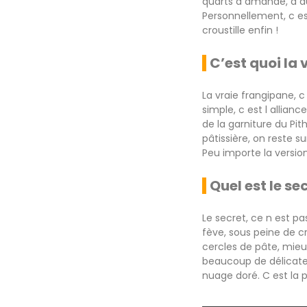
quarts d amande, d au
Personnellement, c es
croustille enfin !
C’est quoi la 
La vraie frangipane, 
simple, c est l allian
de la garniture du Pit
pâtissière, on reste 
Peu importe la versio
Quel est le s
Le secret, ce n est p
fève, sous peine de c
cercles de pâte, mieux
beaucoup de délicates
nuage doré. C est la 