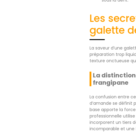
Les secre
galette d
La saveur d’une galet
préparation trop liqu
texture onctueuse qui 
La distinctio
frangipane
La confusion entre ce
d’amande se définit p
base apporte la force
professionnelle utili
incorporent un tiers
incomparable et une h