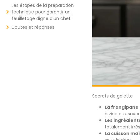
Les étapes de la préparation
technique pour garantir un
feuilletage digne d’un chef
Doutes et réponses
Secrets de galette
La frangipane
divine aux save
Les ingrédient
totalement irrési
La cuisson maî
sous la dent.