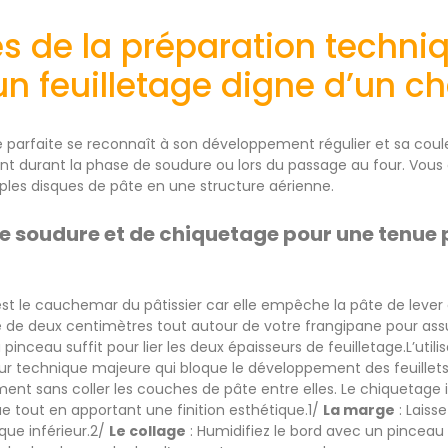
s de la préparation techni
un feuilletage digne d’un ch
te parfaite se reconnaît à son développement régulier et sa cou
nt durant la phase de soudure ou lors du passage au four. Vou
les disques de pâte en une structure aérienne.
 soudure et de chiquetage pour une tenue p
 est le cauchemar du pâtissier car elle empêche la pâte de leve
e deux centimètres tout autour de votre frangipane pour assur
pinceau suffit pour lier les deux épaisseurs de feuilletage.L’utili
ur technique majeure qui bloque le développement des feuillets. L
ment sans coller les couches de pâte entre elles. Le chiquetage 
ue tout en apportant une finition esthétique.1/
La marge
: Laiss
que inférieur.2/
Le collage
: Humidifiez le bord avec un pinceau 