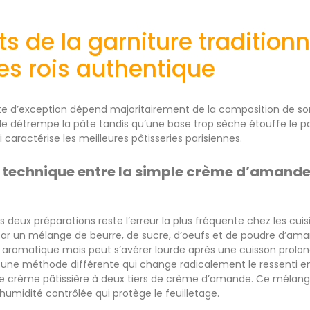
ts de la garniture tradition
es rois authentique
te d’exception dépend majoritairement de la composition de son 
ide détrempe la pâte tandis qu’une base trop sèche étouffe le pa
caractérise les meilleures pâtisseries parisiennes.
n technique entre la simple crème d’amande 
s deux préparations reste l’erreur la plus fréquente chez les cui
ar un mélange de beurre, de sucre, d’oeufs et de poudre d’ama
 aromatique mais peut s’avérer lourde après une cuisson prolo
se une méthode différente qui change radicalement le ressenti en
 de crème pâtissière à deux tiers de crème d’amande. Ce mélan
umidité contrôlée qui protège le feuilletage.