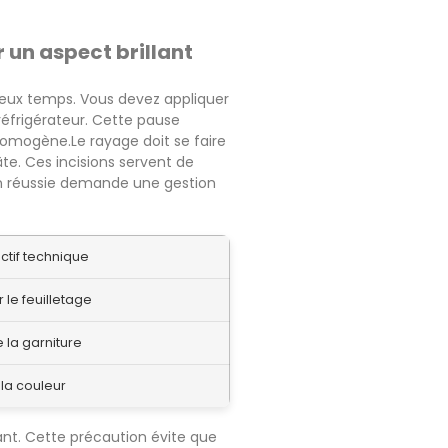
 un aspect brillant
deux temps. Vous devez appliquer
réfrigérateur. Cette pause
homogène.Le rayage doit se faire
te. Ces incisions servent de
on réussie demande une gestion
ctif technique
r le feuilletage
e la garniture
 la couleur
llant. Cette précaution évite que