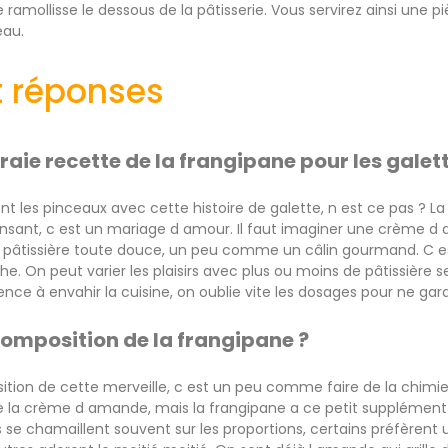
e ramollisse le dessous de la pâtisserie. Vous servirez ainsi un
eau.
t réponses
vraie recette de la frangipane pour les galett
les pinceaux avec cette histoire de galette, n est ce pas ? La vr
pensant, c est un mariage d amour. Il faut imaginer une crème 
pâtissière toute douce, un peu comme un câlin gourmand. C e
. On peut varier les plaisirs avec plus ou moins de pâtissière s
e à envahir la cuisine, on oublie vite les dosages pour ne gard
 composition de la frangipane ?
ition de cette merveille, c est un peu comme faire de la chim
te la crème d amande, mais la frangipane a ce petit supplémen
es se chamaillent souvent sur les proportions, certains préfèrent 