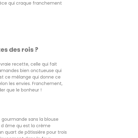
e pièce qui craque franchement
es des rois ?
aie recette, celle qui fait
d amandes bien onctueuse qui
st ce mélange qui donne ce
elon les envies. Franchement,
er que le bonheur !
ie gourmande sans la blouse
t d âme qu est la crème
un quart de pâtissière pour trois