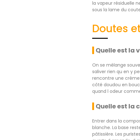
la vapeur résiduelle n
sous la lame du cout
Doutes e
Quelle est la 
On se mélange souvent 
saliver rien qu en y 
rencontre une crème 
côté doudou en bouche
quand l odeur commenc
Quelle est la
Entrer dans la compos
blanche. La base res
pâtissière. Les purist