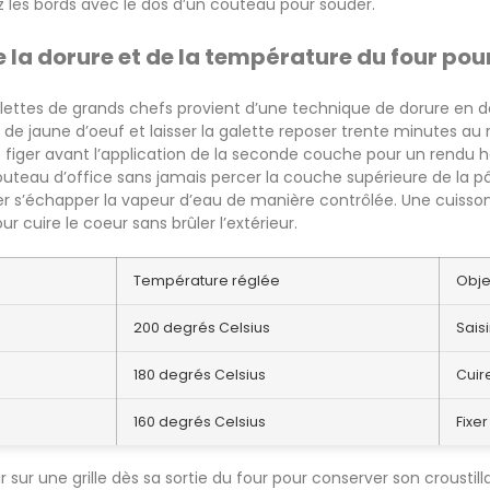
ez les bords avec le dos d’un couteau pour souder.
e la dorure et de la température du four pour
alettes de grands chefs provient d’une technique de dorure en 
e jaune d’oeuf et laisser la galette reposer trente minutes au 
 figer avant l’application de la seconde couche pour un rendu 
outeau d’office sans jamais percer la couche supérieure de la pâ
er s’échapper la vapeur d’eau de manière contrôlée. Une cuiss
r cuire le coeur sans brûler l’extérieur.
Température réglée
Obje
200 degrés Celsius
Saisi
180 degrés Celsius
Cuir
160 degrés Celsius
Fixer
dir sur une grille dès sa sortie du four pour conserver son crousti