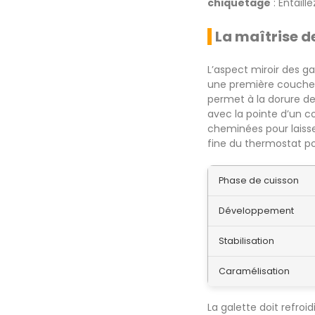
chiquetage
: Entaill
La maîtrise d
L’aspect miroir des g
une première couche d
permet à la dorure de
avec la pointe d’un c
cheminées pour laiss
fine du thermostat pou
Phase de cuisson
Développement
Stabilisation
Caramélisation
La galette doit refroi