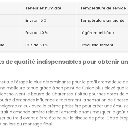
Teneur en humidité
Température de service
Environ 15 %
Température ambiante
Environ 40 %
Légèrement tiède
ule
Plus de 60 %
Froid uniquement
ts de qualité indispensables pour obtenir un
nstitue l’étape la plus déterminante pour le profil aromatique de
une meilleure tenue grâce à son point de fusion plus élevé que le
égient souvent le beurre de Charentes-Poitou pour ses notes de n
oudre d’amandes influence directement la sensation de finesse 
malgame mieux avec la crème pâtissière pour créer une émulsio
trait d’amande amère relève l’ensemble sans masquer le goût du
r au froid avant d’être étalée sur le disque de pâte. Cette étap
ation lors du montage final.