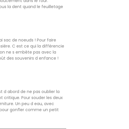
 doucement dans le four.
ous la dent quand le feuilletage
i sac de noeuds ! Pour faire
ière. C est ce qui la différencie
e, on ne s embête pas avec la
oût des souvenirs d enfance !
t d abord de ne pas oublier la
t critique. Pour souder les deux
arniture. Un peu d eau, avec
i pour gonfler comme un petit