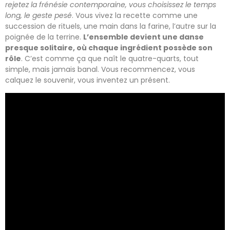
rejetez la frénésie contemporaine, vous choisissez le temps
long, le geste pesé
. Vous vivez la recette comme une
succession de rituels, une main dans la farine, l’autre sur la
poignée de la terrine.
L’ensemble devient une danse
presque solitaire, où chaque ingrédient possède son
rôle
. C’est comme ça que naît le quatre-quarts, tout
simple, mais jamais banal. Vous recommencez, vous
calquez le souvenir, vous inventez un présent.