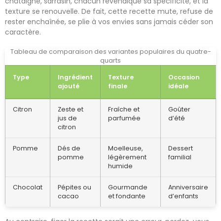
châtaigne, sarrasin, chacun revendique sa spécificité, et la
texture se renouvelle. De fait, cette recette mute, refuse de
rester enchaînée, se plie à vos envies sans jamais céder son
caractère.
Tableau de comparaison des variantes populaires du quatre-
quarts
Type
Ingrédient
Texture
Occasion
ajouté
finale
idéale
Citron
Zeste et
Fraîche et
Goûter
jus de
parfumée
d’été
citron
Pomme
Dés de
Moelleuse,
Dessert
pomme
légèrement
familial
humide
Chocolat
Pépites ou
Gourmande
Anniversaire
cacao
et fondante
d’enfants