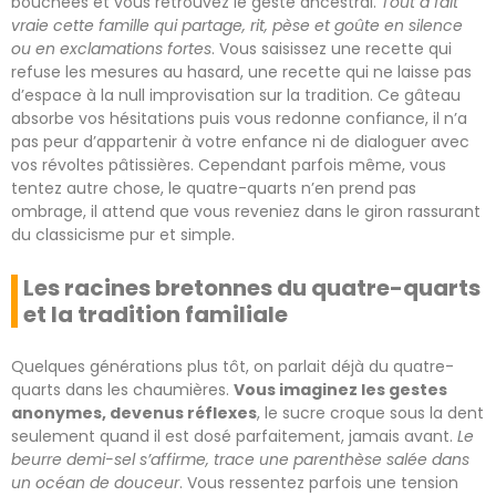
bouchées et vous retrouvez le geste ancestral.
Tout à fait
vraie cette famille qui partage, rit, pèse et goûte en silence
ou en exclamations fortes
. Vous saisissez une recette qui
refuse les mesures au hasard, une recette qui ne laisse pas
d’espace à la null improvisation sur la tradition. Ce gâteau
absorbe vos hésitations puis vous redonne confiance, il n’a
pas peur d’appartenir à votre enfance ni de dialoguer avec
vos révoltes pâtissières. Cependant parfois même, vous
tentez autre chose, le quatre-quarts n’en prend pas
ombrage, il attend que vous reveniez dans le giron rassurant
du classicisme pur et simple.
Les racines bretonnes du quatre-quarts
et la tradition familiale
Quelques générations plus tôt, on parlait déjà du quatre-
quarts dans les chaumières.
Vous imaginez les gestes
anonymes, devenus réflexes
, le sucre croque sous la dent
seulement quand il est dosé parfaitement, jamais avant.
Le
beurre demi-sel s’affirme, trace une parenthèse salée dans
un océan de douceur
. Vous ressentez parfois une tension