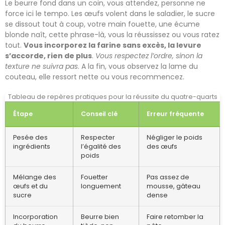
Le beurre fond dans un coin, vous attendez, personne ne
force ici le tempo. Les œufs volent dans le saladier, le sucre
se dissout tout à coup, votre main fouette, une écume
blonde naît, cette phrase-là, vous la réussissez ou vous ratez
tout.
Vous incorporez la farine sans excès, la levure
s’accorde, rien de plus
.
Vous respectez l’ordre, sinon la
texture ne suivra pas
. A la fin, vous observez la lame du
couteau, elle ressort nette ou vous recommencez.
Tableau de repères pratiques pour la réussite du quatre-quarts
Étape
Conseil clé
Erreur fréquente
Pesée des
Respecter
Négliger le poids
ingrédients
l’égalité des
des œufs
poids
Mélange des
Fouetter
Pas assez de
œufs et du
longuement
mousse, gâteau
sucre
dense
Incorporation
Beurre bien
Faire retomber la