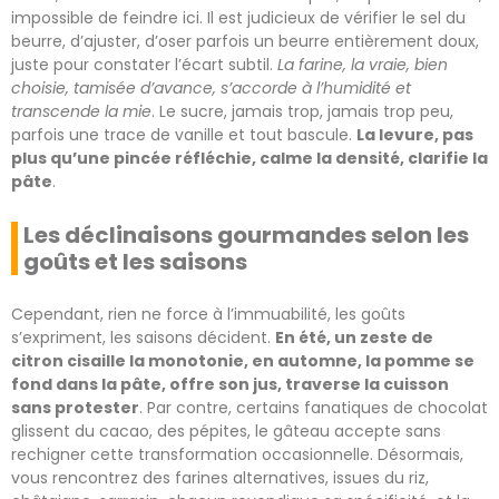
impossible de feindre ici. Il est judicieux de vérifier le sel du
beurre, d’ajuster, d’oser parfois un beurre entièrement doux,
juste pour constater l’écart subtil.
La farine, la vraie, bien
choisie, tamisée d’avance, s’accorde à l’humidité et
transcende la mie
. Le sucre, jamais trop, jamais trop peu,
parfois une trace de vanille et tout bascule.
La levure, pas
plus qu’une pincée réfléchie, calme la densité, clarifie la
pâte
.
Les déclinaisons gourmandes selon les
goûts et les saisons
Cependant, rien ne force à l’immuabilité, les goûts
s’expriment, les saisons décident.
En été, un zeste de
citron cisaille la monotonie, en automne, la pomme se
fond dans la pâte, offre son jus, traverse la cuisson
sans protester
. Par contre, certains fanatiques de chocolat
glissent du cacao, des pépites, le gâteau accepte sans
rechigner cette transformation occasionnelle. Désormais,
vous rencontrez des farines alternatives, issues du riz,