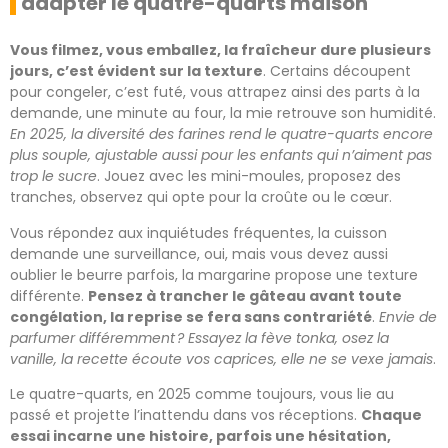
adapter le quatre-quarts maison
Vous filmez, vous emballez, la fraîcheur dure plusieurs
jours, c’est évident sur la texture
. Certains découpent
pour congeler, c’est futé, vous attrapez ainsi des parts à la
demande, une minute au four, la mie retrouve son humidité.
En 2025, la diversité des farines rend le quatre-quarts encore
plus souple, ajustable aussi pour les enfants qui n’aiment pas
trop le sucre
. Jouez avec les mini-moules, proposez des
tranches, observez qui opte pour la croûte ou le cœur.
Vous répondez aux inquiétudes fréquentes, la cuisson
demande une surveillance, oui, mais vous devez aussi
oublier le beurre parfois, la margarine propose une texture
différente.
Pensez à trancher le gâteau avant toute
congélation, la reprise se fera sans contrariété
.
Envie de
parfumer différemment ? Essayez la fève tonka, osez la
vanille, la recette écoute vos caprices, elle ne se vexe jamais
.
Le quatre-quarts, en 2025 comme toujours, vous lie au
passé et projette l’inattendu dans vos réceptions.
Chaque
essai incarne une histoire, parfois une hésitation,