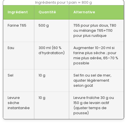
Ingrédients pour 1 pain ≃ 800 g
Ingrédient
Quantité
Alternative
Farine T65
500 g
T55 pour plus doux, T80
ou mélange T65+T110
pour plus rustique
Eau
300 ml (60 %
Augmenter 10–20 ml si
d’hydratation)
farine plus sèche ; pour
mie plus aérée, 65–70 %
possible
Sel
10 g
Sel fin ou sel de mer,
ajuster légèrement
selon goût
Levure
10 g
Levure fraîche 30 g ou
sèche
150 g de levain actif
instantanée
(ajuster temps de
pousse)