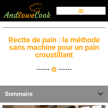
Rectte de pain : la méthode
sans machine pour un pain
croustillant
Sommaire