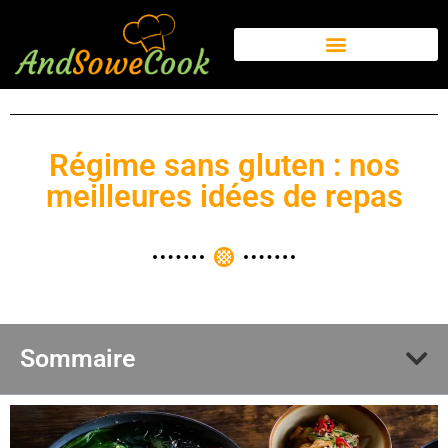
Régime sans gluten : nos
meilleures idées de repas
Sommaire