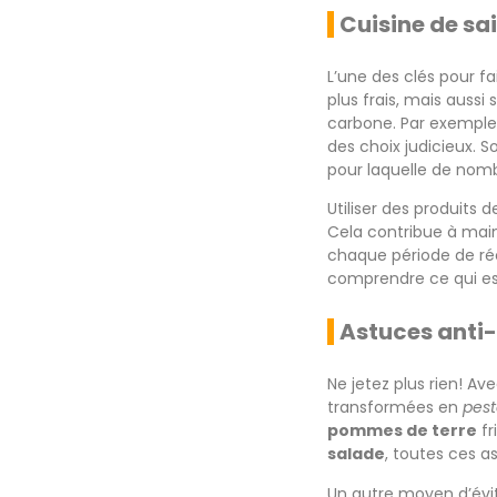
Cuisine de sai
L’une des clés pour f
plus frais, mais aussi
carbone. Par exemple
des choix judicieux. 
pour laquelle de nombr
Utiliser des produits
Cela contribue à maint
chaque période de réc
comprendre ce qui est
Astuces anti-
Ne jetez plus rien! Av
transformées en
pes
pommes de terre
fr
salade
, toutes ces a
Un autre moyen d’évite