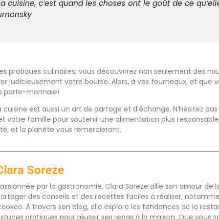
La cuisine, c’est quand les choses ont le goût de ce qu’ell
urnonsky
es pratiques culinaires, vous découvrirez non seulement des no
er judicieusement votre bourse. Alors, à vos fourneaux, et que 
re porte-monnaie!
cuisine est aussi un art de partage et d’échange. N’hésitez pas 
et votre famille pour soutenir une alimentation plus responsable 
nté, et la planète vous remercieront.
Clara Soreze
assionnée par la gastronomie, Clara Soreze allie son amour de la 
artager des conseils et des recettes faciles à réaliser, notamm
ookeo. À travers son blog, elle explore les tendances de la rest
stuces pratiques pour réussir ses repas à la maison. Que vous s