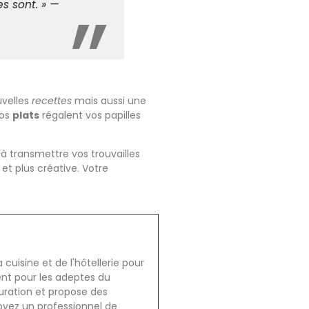
es sont. » —
uvelles
recettes
mais aussi une
vos
plats
régalent vos papilles
à transmettre vos trouvailles
et plus créative. Votre
cuisine et de l'hôtellerie pour
ent pour les adeptes du
auration et propose des
oyez un professionnel de