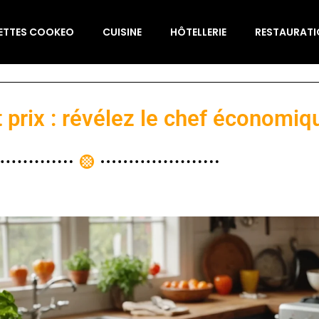
ETTES COOKEO
CUISINE
HÔTELLERIE
RESTAURAT
prix : révélez le chef économiq