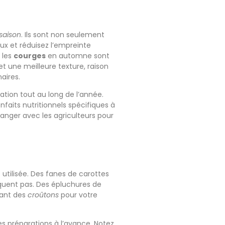
saison
. Ils sont non seulement
aux et réduisez l’empreinte
 les
courges
en automne sont
t une meilleure texture, raison
aires.
ation tout au long de l’année.
nfaits nutritionnels spécifiques à
anger avec les agriculteurs pour
 utilisée. Des fanes de carottes
nquent pas. Des épluchures de
nant des
croûtons
pour votre
es préparations à l’avance. Notez