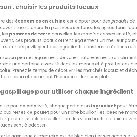
son : choisir les produits locaux
aire des
économies en cuisine
est d’opter pour des
produits de 
 souvent moins chers. En plus, vous soutenez les agriculteurs loc
, les
pommes de terre
nouvelles, les
tomates cerises
en été, et
Souvent, ces produits locaux offrent également un meilleur goût e
eux chefs privilégient ces ingrédients dans leurs créations culin
 de saison permet également de varier naturellement son aliment
enir une certaine diversité dans les menus et à profiter des bie
olte. Prenez le temps de découvrir les marchés locaux et d’éch
 de saison et comment l’incorporer dans vos plats.
gaspillage pour utiliser chaque ingrédient
ec un peu de créativité, chaque partie d’un
ingrédient
peut être
to
aux restes de
poulet
pour un riche bouillon, les idées ne ma
ites pour un snack croustillant ou des vieux bouts de pain deve
stuces sont à adopter!
r le gaspillage alimentaire est de bien planifier ses achats et s