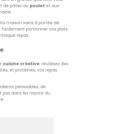
at de pâtes au
poulet
et aux
maine.
its maison sains à portée de
facilement portionner vos plats
 chaque repas.
ne
de
cuisine créative
: réutilisez des
âtes, et protéines, vos repas
dients périssables, de
nt pas dans les rayons du
re.