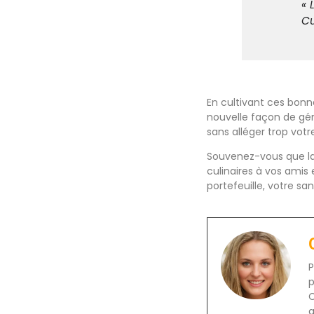
« 
C
En cultivant ces bonn
nouvelle façon de gér
sans alléger trop vot
Souvenez-vous que la 
culinaires à vos amis 
portefeuille, votre sa
P
p
C
a