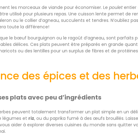
ement les morceaux de viande pour économiser. Le
poulet
entier
t être utilisé pour plusieurs repas. Une cuisson lente permet de
eron ou le collier d’agneau, succulents et tendres. N’oubliez 
ra toute la différence!
ls que le bœuf bourguignon ou le ragoût d’agneau, sont parfait
bles délices. Ces plats peuvent être préparés en grande quant
haricots ou des lentilles pour un surplus de fibres et de protéines
ance des épices et des herb
es plats avec peu d’ingrédients
erbes peuvent totalement transformer un plat simple en un dél
 légumes et
riz
, ou du paprika fumé à des œufs brouillés. Laisse
ous aider à explorer diverses cuisines du monde sans quitter votr
aï.