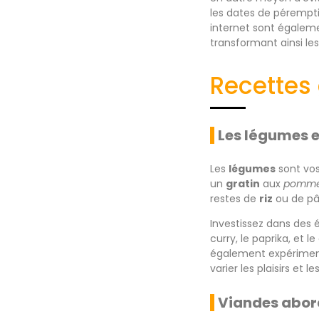
les dates de péremptio
internet sont égaleme
transformant ainsi les
Recettes 
Les légumes e
Les
légumes
sont vos
un
gratin
aux
pommes
restes de
riz
ou de pâ
Investissez dans des
curry, le paprika, et
également expérimente
varier les plaisirs et le
Viandes abord