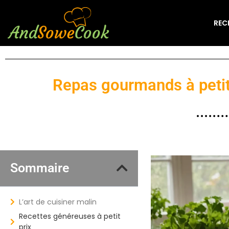
REC
Repas gourmands à petit 
Sommaire
L’art de cuisiner malin
Recettes généreuses à petit
prix