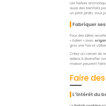
Les herbes aromatique
aussi des bienfaits po
un petit jardin, vous
Fabriquer se
Pour des
idées recett
« italien » avec
origa
gros une fois et utilis
Créez un carnet de re
aidera à diversifier v
maison peuvent faire 
Faire des
L’intérêt du 
Le
batch cooking
est