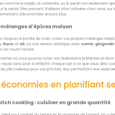
s comme le basilic, la coriandre, ou le persil non seulement ajo
ur la santé. Elles peuvent d’ailleurs être cultivées chez vous, sur
 permettant d’économiser encore plus.
s mélanges d’épices maison
es
toujours à portée de main, créez vos propres mélanges d’ép
n
,
thym
, et
ail
, ou une version asiatique avec
cumin
,
gingembr
ez-les toute l’année.
cettes où vous pourrez noter vos réalisations préférées et leurs
os repas sans avoir à réfléchir chaque soir à ce que vous allez cui
de jolis cadeaux pour vos proches, leur permettant eux aussi de
 économies en planifiant s
batch cooking : cuisiner en grande quantité
 idéal pour gagner du temps et économiser de l’argent. En cuis