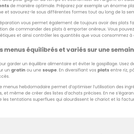
ents
de manière optimale. Préparez par exemple un énorme pl
 et savourez-le sous différentes formes tout au long de la se
paration vous permet également de toujours avoir des plats fa
tation de commander des plats à emporter onéreux. Vous pouvez 
étiques et ainsi contrôler les quantités que vous consommez à
s menus équilibrés et variés sur une semai
ur garder un équilibre alimentaire et éviter le gaspillage. Usez 
ur un
gratin
ou une
soupe
. En diversifiant vos
plats
entre riz, p
ccès.
 de menus hebdomadaire permet d’optimiser l’utilisation des ingré
es, et même de créer des listes d’achats précises. En ne s’égara
les tentations superflues qui alourdissent le chariot et la factu