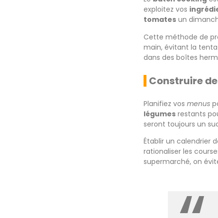
exploitez vos
ingrédi
tomates
un dimanche
Cette méthode de pré
main, évitant la ten
dans des boîtes herm
Construire de
Planifiez vos
menus
po
légumes
restants po
seront toujours un su
Établir un calendrier
rationaliser les cours
supermarché, on évite 