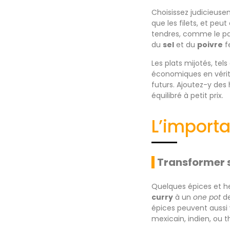
Choisissez judicieus
que les filets, et peu
tendres, comme le pal
du
sel
et du
poivre
fe
Les plats mijotés, te
économiques en vérita
futurs. Ajoutez-y des 
équilibré à petit prix.
L’import
Transformer s
Quelques épices et h
curry
à un
one pot
de
épices peuvent aussi v
mexicain, indien, ou th