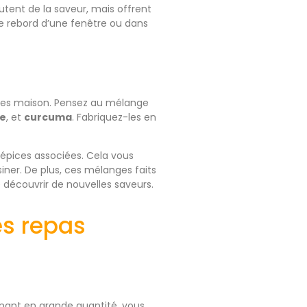
utent de la saveur, mais offrent
 le rebord d’une fenêtre ou dans
ices maison. Pensez au mélange
e
, et
curcuma
. Fabriquez-les en
 épices associées. Cela vous
siner. De plus, ces mélanges faits
 découvrir de nouvelles saveurs.
es repas
inant en grande quantité, vous