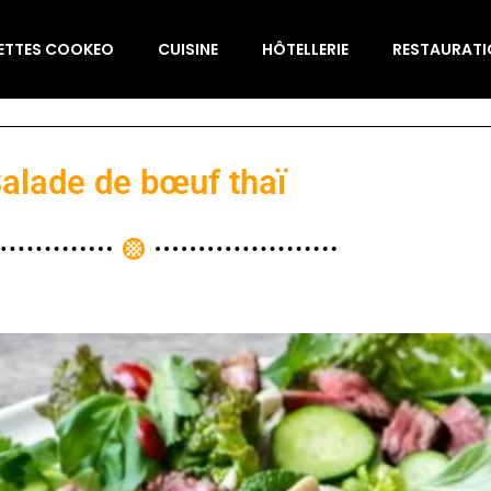
ETTES COOKEO
CUISINE
HÔTELLERIE
RESTAURAT
alade de bœuf thaï