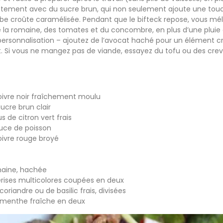
ttement avec du sucre brun, qui non seulement ajoute une touc
e croûte caramélisée. Pendant que le bifteck repose, vous méla
a romaine, des tomates et du concombre, en plus d’une plui
personnalisation – ajoutez de l’avocat haché pour un élément 
. Si vous ne mangez pas de viande, essayez du tofu ou des creve
poivre noir fraîchement moulu
sucre brun clair
us de citron vert frais
auce de poisson
oivre rouge broyé
maine, hachée
erises multicolores coupées en deux
coriandre ou de basilic frais, divisées
e menthe fraîche en deux