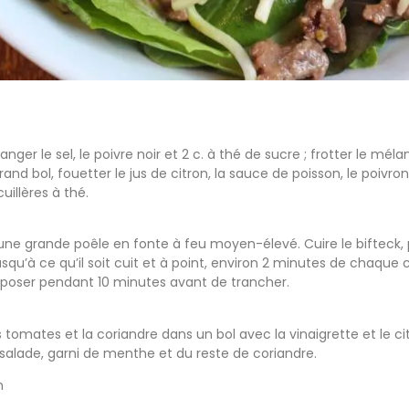
nger le sel, le poivre noir et 2 c. à thé de sucre ; frotter le méla
and bol, fouetter le jus de citron, la sauce de poisson, le poivron
cuillères à thé.
une grande poêle en fonte à feu moyen-élevé. Cuire le bifteck, pa
usqu’à ce qu’il soit cuit et à point, environ 2 minutes de chaque
reposer pendant 10 minutes avant de trancher.
s tomates et la coriandre dans un bol avec la vinaigrette et le c
la salade, garni de menthe et du reste de coriandre.
n