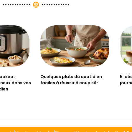
ookeo :
Quelques plats du quotidien
5 idé
gineux dans vos
faciles à réussir à coup sûr
journ
dien