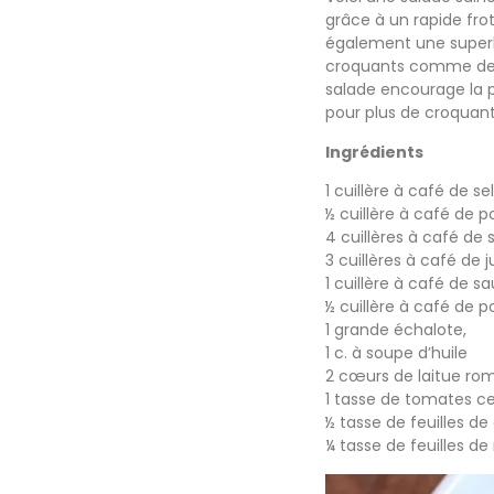
grâce à un rapide fro
également une superb
croquants comme de l
salade encourage la 
pour plus de croquant
Ingrédients
1 cuillère à café de sel
½ cuillère à café de 
4 cuillères à café de 
3 cuillères à café de j
1 cuillère à café de s
½ cuillère à café de p
1 grande échalote,
1 c. à soupe d’huile
2 cœurs de laitue ro
1 tasse de tomates c
½ tasse de feuilles de 
¼ tasse de feuilles d