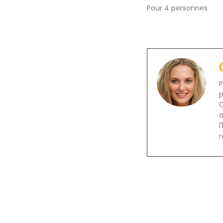
Pour 4 personnes
P
p
C
a
l
r