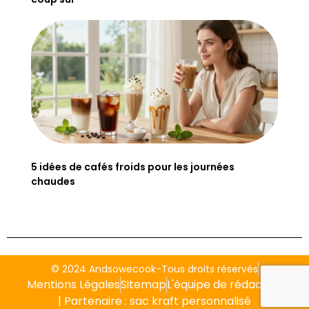
5 idées de cafés froids pour les journées
chaudes
© 2024 Andsowecook-Tous droits réservés
Mentions Légales
Sitemap
L'équipe de rédaction
| Partenaire :
sac kraft personnalisé