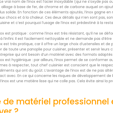
e. Le vrai nom de l’inox est l’acier inoxydable (qui ne s’oxyde pas 
 alliage à base de fer, de chrome et de carbone auquel on ajou
us solide. En fonction de ces éléments ajoutés, l’inox gagne en r
ux chocs et à la chaleur. Ces deux détails qui n’en sont pas, so
isine et c’est pourquoi l’usage de l’inox est prédestiné à la resta
ox est pratique : comme l’inox est très résistant, qu’il ne se déform
é à l’infini. Il est facilement nettoyable et ne demande pas d’ê
ox est très pratique, car il offre un large choix d’ustensiles et de
 de toute une panoplie pour cuisiner, présenter et servir leurs 
ntreprise qui ont besoin d’un matériel avec des formats adaptés 
nox est hygiénique : par ailleurs, l’inox permet de se conformer 
es à respecter, tout chef cuisinier est conscient que le respec
aliments qui ont du goût. L’avantage de l’inox est de ne pas alté
act avec. En ce qui concerne les risques de développement de b
l’inox est une matière lisse qui ne colle pas. Cela évite ainsi la p
 de matériel professionnel 
ver ?