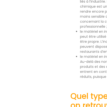
liés à l’industri
chimique est un
rendre encore pl
moins sensible a
concernant la cu
professionnelle ;
le matériel en in
peut être utilis
être propre. L’in
peuvent disposer
restaurants d’e
le matériel en i
Au-delà des norm
produits et des 
entrent en cont
réduits, puisque 
Quel type
on retrou