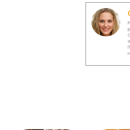
P
p
C
a
l
r