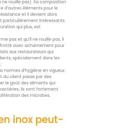
ou ne rouille pas). Sa composition
te d’autres éléments pour le
ésistance et il devient alors
nt particulièrement intéressants
uration qui plus, est
e pas et qu’il ne rouille pas, il
tre frotté avec acharnement pour
 plats aux restaurateurs qui
clients, spécialement dans les
;
aux normes d’hygiène en vigueur.
t du client passe par des
rer le goût des aliments qui
actéries, ils sont fortement
rolifération des microbes.
en inox peut-