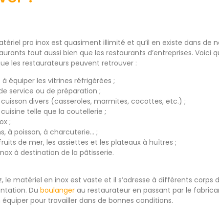
matériel pro inox est quasiment illimité et qu’il en existe dans 
taurants tout aussi bien que les restaurants d’entreprises. Voic
ue les restaurateurs peuvent retrouver :
 à équiper les vitrines réfrigérées ;
de service ou de préparation ;
 cuisson divers (casseroles, marmites, cocottes, etc.) ;
cuisine telle que la coutellerie ;
ox ;
ns, à poisson, à charcuterie… ;
ruits de mer, les assiettes et les plateaux à huîtres ;
inox à destination de la pâtisserie.
le matériel en inox est vaste et il s’adresse à différents corps 
entation. Du
boulanger
au restaurateur en passant par le fabric
 équiper pour travailler dans de bonnes conditions.