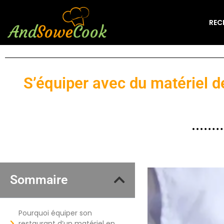
REC
S’équiper avec du matériel d
Sommaire
Pourquoi équiper son
restaurant d’un matériel en