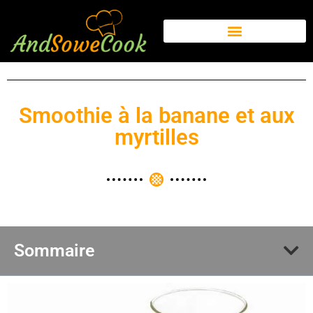
Smoothie à la banane et aux
myrtilles
Sommaire