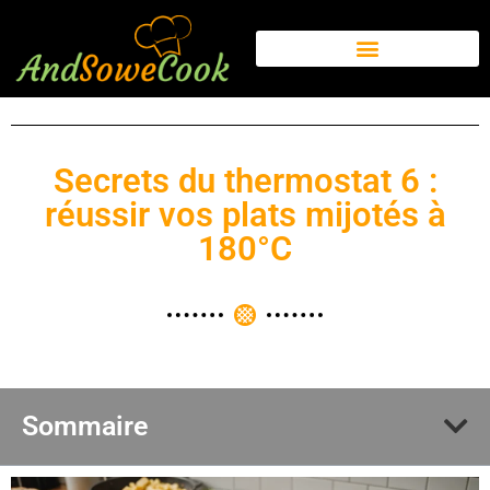
Secrets du thermostat 6 :
réussir vos plats mijotés à
180°C
Sommaire