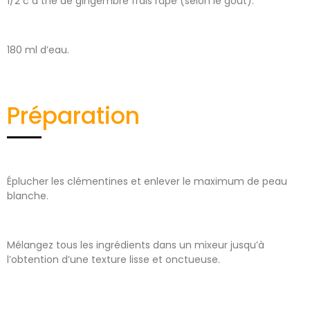
1/2 c à thé de gingembre frais râpé (selon le goût).
180 ml d’eau.
Préparation
Éplucher les clémentines et enlever le maximum de peau
blanche.
Mélangez tous les ingrédients dans un mixeur jusqu’à
l’obtention d’une texture lisse et onctueuse.