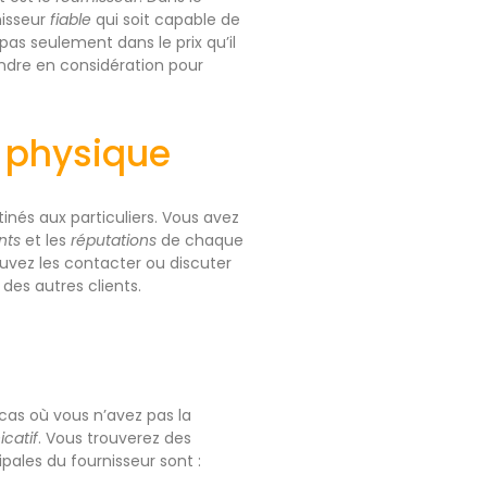
nisseur
fiable
qui soit capable de
 pas seulement dans le prix qu’il
rendre en considération pour
n physique
inés aux particuliers. Vous avez
nts
et les
réputations
de chaque
ouvez les contacter ou discuter
des autres clients.
 cas où vous n’avez pas la
catif
. Vous trouverez des
cipales du fournisseur sont :