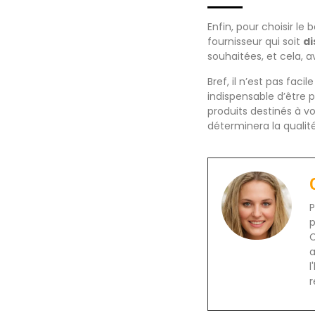
Enfin, pour choisir le
fournisseur qui soit
di
souhaitées, et cela, a
Bref, il n’est pas fac
indispensable d’être p
produits destinés à vo
déterminera la qualité
P
p
C
a
l
r