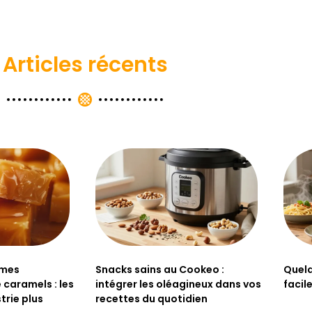
Articles récents
ômes
Snacks sains au Cookeo :
Quelq
 caramels : les
intégrer les oléagineux dans vos
facil
trie plus
recettes du quotidien