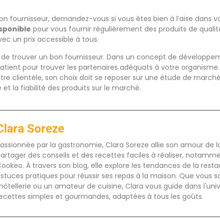
 bon fournisseur, demandez-vous si vous êtes bien à l’aise dans v
sponible
pour vous fournir régulièrement des produits de qualit
vec un prix accessible à tous.
ile de trouver un bon fournisseur. Dans un concept de développeme
atient pour trouver les partenaires adéquats à votre organisme. 
tre clientèle, son choix doit se reposer sur une étude de marché
 et la fiabilité des produits sur le marché.
Clara Soreze
assionnée par la gastronomie, Clara Soreze allie son amour de la 
artager des conseils et des recettes faciles à réaliser, notamm
ookeo. À travers son blog, elle explore les tendances de la rest
stuces pratiques pour réussir ses repas à la maison. Que vous s
'hôtellerie ou un amateur de cuisine, Clara vous guide dans l'uni
ecettes simples et gourmandes, adaptées à tous les goûts.