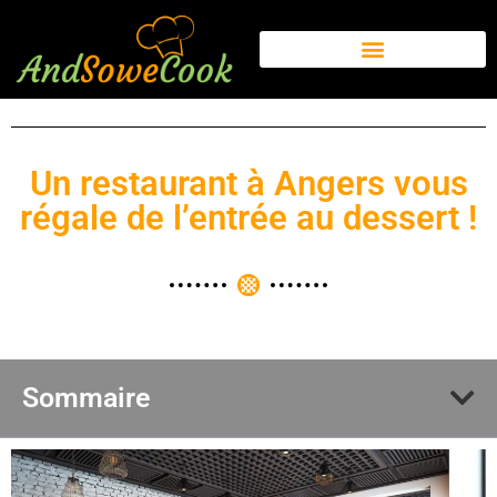
Un restaurant à Angers vous
régale de l’entrée au dessert !
Sommaire