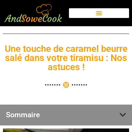
Une touche de caramel beurre
salé dans votre tiramisu : Nos
astuces !
Sommaire