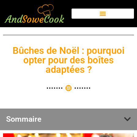
Bûches de Noël : pourquoi
opter pour des boîtes
adaptées ?
Sommaire