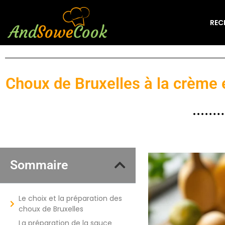
REC
Choux de Bruxelles à la crème e
Sommaire
Le choix et la préparation des
choux de Bruxelles
La préparation de la sauce