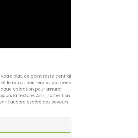
votre plat, ce point reste central
et le retrait des feuilles abîmées
chaque opération pour assurer
rs la texture. Ainsi, l’attention
enir l’accord espéré des saveurs.