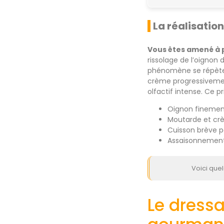
La réalisatio
Vous êtes amené à
rissolage de l’oignon
phénomène se répète s
crème progressivement
olfactif intense. Ce 
Oignon finement
Moutarde et crè
Cuisson brève 
Assaisonnement f
Voici quel
Le dress