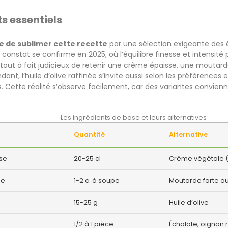
ts essentiels
e de sublimer cette recette
par une sélection exigeante des 
nstat se confirme en 2025, où l’équilibre finesse et intensit
 tout à fait judicieux de retenir une crème épaisse, une moutard
ant, l’huile d’olive raffinée s’invite aussi selon les préférences
s. Cette réalité s’observe facilement, car des variantes convie
Les ingrédients de base et leurs alternatives
Quantité
Alternative
se
20-25 cl
Crème végétale (
ne
1-2 c. à soupe
Moutarde forte o
15-25 g
Huile d’olive
1/2 à 1 pièce
Échalote, oignon