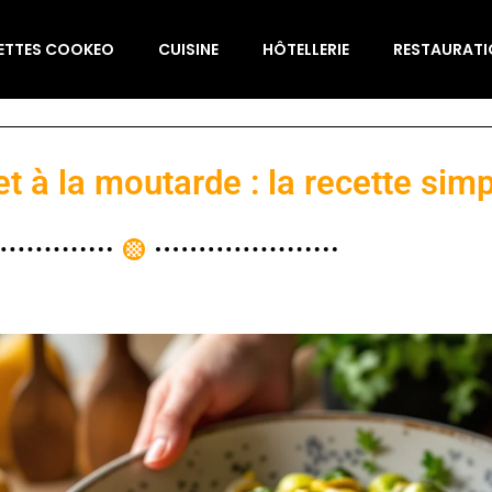
ETTES COOKEO
CUISINE
HÔTELLERIE
RESTAURAT
t à la moutarde : la recette sim