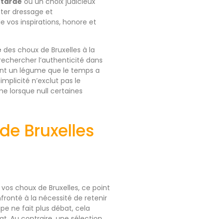
tarde
où un choix judicieux
pter dressage et
 vos inspirations, honore et
e
des choux de Bruxelles à la
 rechercher l’authenticité dans
vant un légume que le temps a
mplicité n’exclut pas le
e lorsque null certaines
de Bruxelles
os choux de Bruxelles, ce point
fronté à la nécessité de retenir
pe ne fait plus débat, cela
at. Au contraire, une sélection