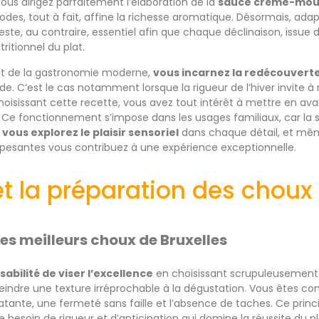
ous dirigez parfaitement l’élaboration de la
sauce crème-mou
odes, tout à fait, affine la richesse aromatique. Désormais, ada
, au contraire, essentiel afin que chaque déclinaison, issue de
tritionnel du plat.
ant de la gastronomie moderne,
vous incarnez la redécouvert
e. C’est le cas notamment lorsque la rigueur de l’hiver invite à
hoisissant cette recette, vous avez tout intérêt à mettre en a
Ce fonctionnement s’impose dans les usages familiaux, car la si
,
vous explorez le plaisir sensoriel
dans chaque détail, et mêm
 pesantes vous contribuez à une expérience exceptionnelle.
et la préparation des choux 
des meilleurs choux de Bruxelles
abilité de viser l’excellence
en choisissant scrupuleusement v
eindre une texture irréprochable à la dégustation. Vous êtes con
tante, une fermeté sans faille et l’absence de taches. Ce princi
le besoin de rigueur et d’anticipation qui domine la réussite du pl