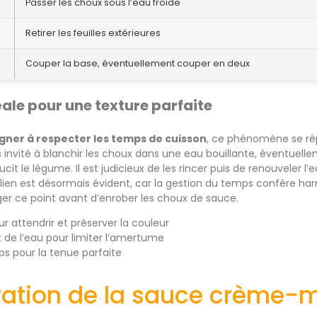
Passer les choux sous l’eau froide
Retirer les feuilles extérieures
Couper la base, éventuellement couper en deux
éale pour une texture parfaite
gner à respecter les temps de cuisson
, ce phénomène se rép
 invité à blanchir les choux dans une eau bouillante, éventuell
cit le légume. Il est judicieux de les rincer puis de renouveler l’
 lien est désormais évident, car la gestion du temps confère har
er ce point avant d’enrober les choux de sauce.
 attendrir et préserver la couleur
de l’eau pour limiter l’amertume
ps pour la tenue parfaite
ration de la sauce crème-