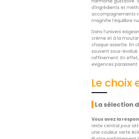
harmonie gustative. V
d’ingrédients et méth
accompagnements reste
magnifie l’équilibre nu
Dans l’univers exige
crème et à la moutard
chaque assiette. En c
souvent sous-évalué. 
raffinement. En effet
exigences paraissent
Le choix 
La sélection 
Vous avez la respons
reste central pour att
une couleur verte écla
illustre parfaitement 