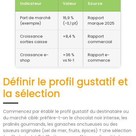
Indicateur
Valeur
Source
Part de marché
16,9 %
Rapport
(exemple)
(-0,1 pt)
marque 2025
Croissance
+8,4 %
Rapport
sorties caisse
commercial
Croissance e-
+36 %
Rapport e-
shop
vs N-1
commerce
Définir le profil gustatif et
la sélection
Commencez par établir le profil gustatif du destinataire ou
du marché ciblé: préfère-t-on le chocolat noir intense, les
pralinés gourmands, les ganaches onctueuses ou des
saveurs originales (sel de mer, fruits, épices) ? Une sélection