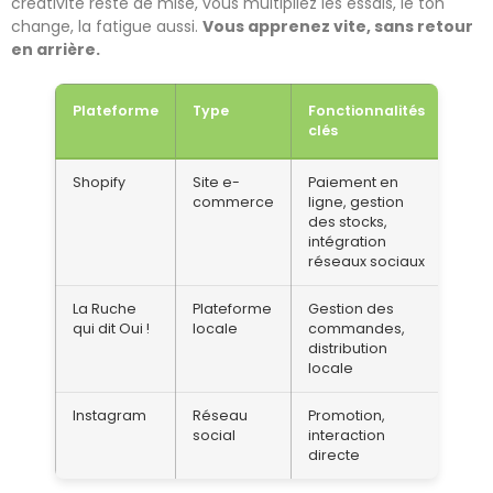
créativité reste de mise, vous multipliez les essais, le ton
change, la fatigue aussi.
Vous apprenez vite, sans retour
en arrière.
Plateforme
Type
Fonctionnalités
Prix
clés
Shopify
Site e-
Paiement en
Abo
commerce
ligne, gestion
mens
des stocks,
27€
intégration
réseaux sociaux
La Ruche
Plateforme
Gestion des
Com
qui dit Oui !
locale
commandes,
sur 
distribution
locale
Instagram
Réseau
Promotion,
Gratu
social
interaction
directe