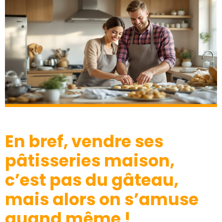
En bref, vendre ses
pâtisseries maison,
c’est pas du gâteau,
mais alors on s’amuse
quand même !