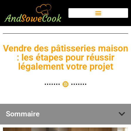
Vendre des pâtisseries maison
: les étapes pour réussir
légalement votre projet
Sommaire