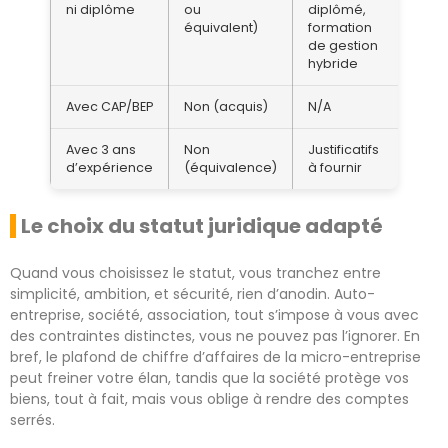
ni diplôme
ou
diplômé,
équivalent)
formation
de gestion
hybride
Avec CAP/BEP
Non (acquis)
N/A
Avec 3 ans
Non
Justificatifs
d’expérience
(équivalence)
à fournir
Le choix du statut juridique adapté
Quand vous choisissez le statut, vous tranchez entre
simplicité, ambition, et sécurité, rien d’anodin. Auto-
entreprise, société, association, tout s’impose à vous avec
des contraintes distinctes, vous ne pouvez pas l’ignorer. En
bref, le plafond de chiffre d’affaires de la micro-entreprise
peut freiner votre élan, tandis que la société protège vos
biens, tout à fait, mais vous oblige à rendre des comptes
serrés.