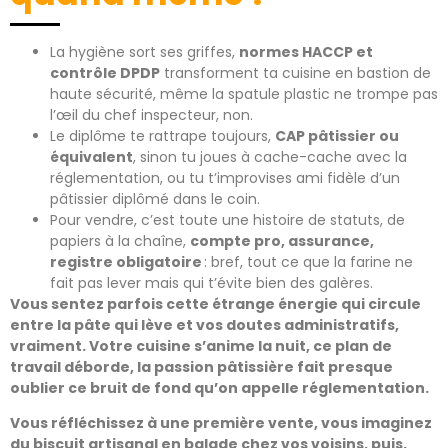
La hygiène sort ses griffes,
normes HACCP et
contrôle DPDP
transforment ta cuisine en bastion de
haute sécurité, même la spatule plastic ne trompe pas
l’œil du chef inspecteur, non.
Le diplôme te rattrape toujours,
CAP pâtissier ou
équivalent
, sinon tu joues à cache-cache avec la
réglementation, ou tu t’improvises ami fidèle d’un
pâtissier diplômé dans le coin.
Pour vendre, c’est toute une histoire de statuts, de
papiers à la chaîne,
compte pro, assurance,
registre obligatoire
: bref, tout ce que la farine ne
fait pas lever mais qui t’évite bien des galères.
Vous sentez parfois cette étrange énergie qui circule
entre la pâte qui lève et vos doutes administratifs,
vraiment. Votre cuisine s’anime la nuit, ce plan de
travail déborde, la passion pâtissière fait presque
oublier ce bruit de fond qu’on appelle réglementation.
Vous réfléchissez à une première vente, vous imaginez
du biscuit artisanal en balade chez vos voisins, puis,