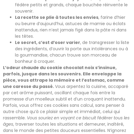
fédère petits et grands, chaque bouchée réinvente le
souvenir.
La recette se plie à toutes les envies
, farine d’hier
ou beurre d’aujourd’hui, astuces de mamie ou éclats
inattendus, rien n’est jamais figé dans la pâte ni dans
les têtes.
Le secret, c’est d’oser varier
, de transgresser la liste
des ingrédients, d’ouvrir la porte aux intolérances ou à
la gourmandise, chacun trouve son morceau de
bonheur à croquer.
L’odeur chaude du cookie chocolat noix s’insinue,
parfois, jusque dans les souvenirs. Elle enveloppe la
pièce, vous attrape la mémoire et l’estomac, comme
une caresse du passé.
Vous arpentez la cuisine, accaparé
par cet arôme puissant, oscillant chaque fois entre la
promesse d’un moelleux subtil et d’un croquant inattendu.
Parfois, vous offrez ces cookies sans calcul, sans penser à
autre chose qu’à ce plaisir simple et immédiat, celui qui
rassemble.
Vous souriez en voyant ce biscuit fédérer tous les
âges
, traverser toutes les situations et demeurer, inaltéré,
dans le monde des petites douceurs essentielles. N’ignorez