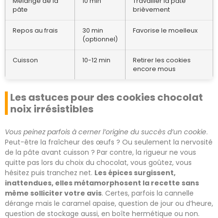
Mélange de la
10 min
Travailler la pâte
pâte
brièvement
Repos au frais
30 min
Favorise le moelleux
(optionnel)
Cuisson
10-12 min
Retirer les cookies
encore mous
Les astuces pour des cookies chocolat
noix irrésistibles
Vous peinez parfois à cerner l’origine du succès d’un cookie
.
Peut-être la fraîcheur des œufs ? Ou seulement la nervosité
de la pâte avant cuisson ? Par contre, la rigueur ne vous
quitte pas lors du choix du chocolat, vous goûtez, vous
hésitez puis tranchez net.
Les épices surgissent,
inattendues, elles métamorphosent la recette sans
même solliciter votre avis
. Certes, parfois la cannelle
dérange mais le caramel apaise, question de jour ou d’heure,
question de stockage aussi, en boîte hermétique ou non.