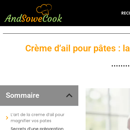
REC
Crème d’ail pour pâtes : 
Sommaire
L’art de la creme d’ail pour
magnifier vos pates
Secrets d’une préparation