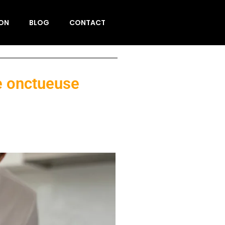
ION
BLOG
CONTACT
e onctueuse