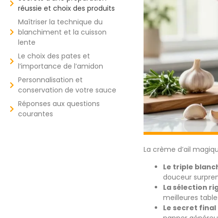
réussie et choix des produits
Maîtriser la technique du
blanchiment et la cuisson
lente
Le choix des pates et
l’importance de l’amidon
Personnalisation et
conservation de votre sauce
Réponses aux questions
courantes
La crème d’ail magiq
Le triple blan
douceur surpren
La sélection r
meilleures tabl
Le secret final
napper généreu