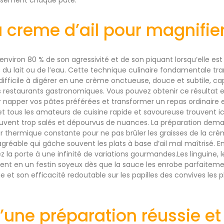
la creme d’ail pour magnifie
environ 80 % de son agressivité et de son piquant lorsqu’elle est 
du lait ou de l’eau. Cette technique culinaire fondamentale tr
difficile à digérer en une crème onctueuse, douce et subtile, cap
s restaurants gastronomiques. Vous pouvez obtenir ce résultat 
 napper vos pâtes préférées et transformer un repas ordinaire
ous les amateurs de cuisine rapide et savoureuse trouvent ici
souvent trop salés et dépourvus de nuances. La préparation dem
r thermique constante pour ne pas brûler les graisses de la crè
gréable qui gâche souvent les plats à base d’ail mal maîtrisé. 
z la porte à une infinité de variations gourmandes.Les linguine, 
ent en un festin soyeux dès que la sauce les enrobe parfaiteme
e et son efficacité redoutable sur les papilles des convives les p
’une préparation réussie et