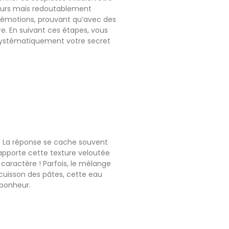
neurs mais redoutablement
n émotions, prouvant qu’avec des
re. En suivant ces étapes, vous
 systématiquement votre secret
 ? La réponse se cache souvent
, apporte cette texture veloutée
u caractère ! Parfois, le mélange
cuisson des pâtes, cette eau
 bonheur.