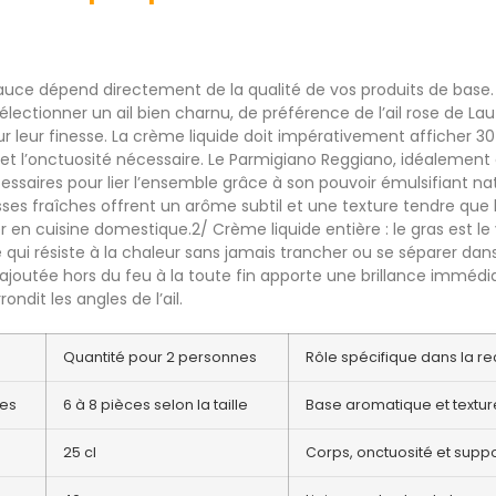
sauce dépend directement de la qualité de vos produits de base.
ectionner un ail bien charnu, de préférence de l’ail rose de Laut
r leur finesse. La crème liquide doit impérativement afficher 
 et l’onctuosité nécessaire. Le Parmigiano Reggiano, idéalement 
essaires pour lier l’ensemble grâce à son pouvoir émulsifiant natur
es fraîches offrent un arôme subtil et une texture tendre que la 
 en cuisine domestique.2/ Crème liquide entière : le gras est le 
qui résiste à la chaleur sans jamais trancher ou se séparer dans
e ajoutée hors du feu à la toute fin apporte une brillance imméd
ndit les angles de l’ail.
Quantité pour 2 personnes
Rôle spécifique dans la re
ues
6 à 8 pièces selon la taille
Base aromatique et textu
25 cl
Corps, onctuosité et supp