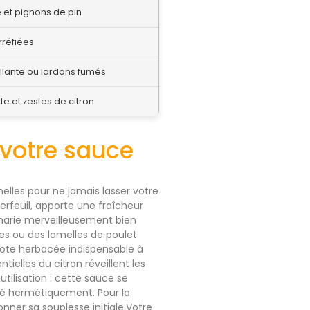
é et pignons de pin
rréfiées
illante ou lardons fumés
te et zestes de citron
 votre sauce
nelles pour ne jamais lasser votre
rfeuil, apporte une fraîcheur
e marie merveilleusement bien
es ou des lamelles de poulet
 note herbacée indispensable à
entielles du citron réveillent les
tilisation : cette sauce se
mé hermétiquement. Pour la
onner sa souplesse initiale.Votre