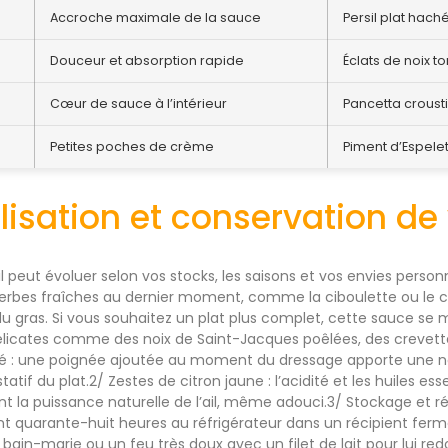
Accroche maximale de la sauce
Persil plat hach
Douceur et absorption rapide
Éclats de noix to
Cœur de sauce à l’intérieur
Pancetta croust
Petites poches de crème
Piment d’Espelet
isation et conservation de
 peut évoluer selon vos stocks, les saisons et vos envies person
herbes fraîches au dernier moment, comme la ciboulette ou le ce
é du gras. Si vous souhaitez un plat plus complet, cette sauce s
élicates comme des noix de Saint-Jacques poêlées, des crevett
 ciselé : une poignée ajoutée au moment du dressage apporte une
statif du plat.2/ Zestes de citron jaune : l’acidité et les huiles ess
t la puissance naturelle de l’ail, même adouci.3/ Stockage et réu
t quarante-huit heures au réfrigérateur dans un récipient fer
n bain-marie ou un feu très doux avec un filet de lait pour lui red