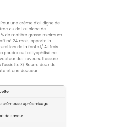
 Pour une crème d’ail digne de
rec ou de l’ail blanc de
30 % de matière grasse minimum
affiné 24 mois, apporte la
el lors de la fonte.1/ Ail frais
poudre ou l’ail lyophilisé ne
vecteur des saveurs. Il assure
 l’assiette.3/ Beurre doux de
iate et une douceur
cette
re crémeuse après mixage
ort de saveur