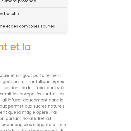
veur umami profonde
é en bouche
tume et des composés soufrés
t et la
facile et un goût parfaitement
n goût parfois métallique. Après
ses dans du lait froid, portez à
extrait les composés soufrés les
r l’ail infuser doucement dans la
 doux permet aux sucres naturels
nt que la magie opère : l’ail
 parfum floral.1/ Retrait
e beaucoup plus élégante et fine
e réduire trop brutalement, de