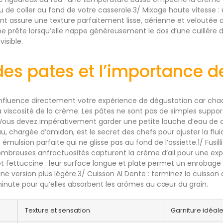
 de coller au fond de votre casserole.3/ Mixage haute vitesse 
t assure une texture parfaitement lisse, aérienne et veloutée a
 prête lorsqu’elle nappe généreusement le dos d’une cuillère 
isible.
des pates et l’importance d
influence directement votre expérience de dégustation car cha
viscosité de la crème. Les pâtes ne sont pas de simples supports
 Vous devez impérativement garder une petite louche d’eau de c
u, chargée d’amidon, est le secret des chefs pour ajuster la flui
ulsion parfaite qui ne glisse pas au fond de l’assiette.1/ Fusilli 
ombreuses anfractuosités capturent la crème d’ail pour une ex
t fettuccine : leur surface longue et plate permet un enrobage 
 une version plus légère.3/ Cuisson Al Dente : terminez la cuisso
nute pour qu’elles absorbent les arômes au cœur du grain.
Texture et sensation
Garniture idéa