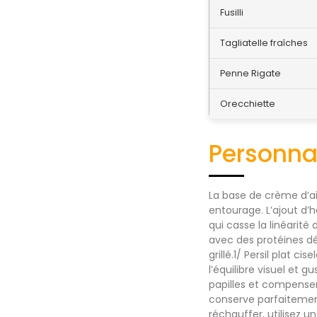
Fusilli
Tagliatelle fraîches
Penne Rigate
Orecchiette
Personnal
La base de crème d’ail
entourage. L’ajout d’
qui casse la linéarit
avec des protéines d
grillé.1/ Persil plat
l’équilibre visuel et gu
papilles et compensen
conserve parfaitemen
réchauffer, utilisez u