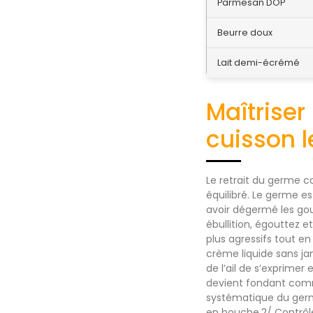
Parmesan DOP
Beurre doux
Lait demi-écrémé
Maîtriser
cuisson l
Le retrait du germe c
équilibré. Le germe es
avoir dégermé les gous
ébullition, égouttez 
plus agressifs tout en 
crème liquide sans ja
de l’ail de s’exprimer
devient fondant comme
systématique du germe
en bouche.2/ Contrôl