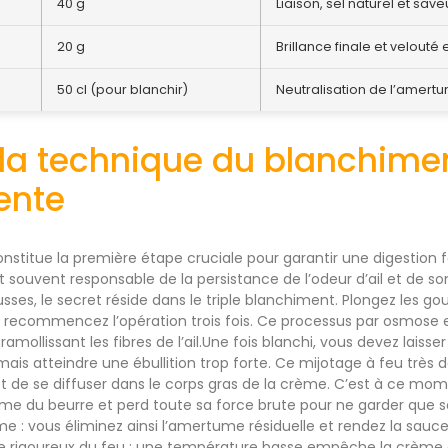
40 g
Liaison, sel naturel et sa
20 g
Brillance finale et velout
50 cl (pour blanchir)
Neutralisation de l’amer
 la technique du blanchimen
ente
onstitue la première étape cruciale pour garantir une digestion 
t souvent responsable de la persistance de l’odeur d’ail et de so
ses, le secret réside dans le triple blanchiment. Plongez les gous
et recommencez l’opération trois fois. Ce processus par osmose 
ramollissant les fibres de l’ail.Une fois blanchi, vous devez laisse
mais atteindre une ébullition trop forte. Ce mijotage à feu très
 et de se diffuser dans le corps gras de la crème. C’est à ce mome
 du beurre et perd toute sa force brute pour ne garder que son
 : vous éliminez ainsi l’amertume résiduelle et rendez la sauc
e rigoureux du feu : une température basse empêche la crème d